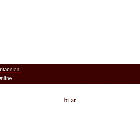
britannien
 Online
bilar