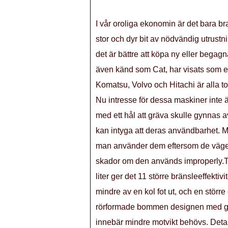
I vår oroliga ekonomin är det bara br
stor och dyr bit av nödvändig utrustn
det är bättre att köpa ny eller begag
även känd som Cat, har visats som e
Komatsu, Volvo och Hitachi är alla t
Nu intresse för dessa maskiner inte
med ett hål att gräva skulle gynnas av
kan intyga att deras användbarhet. Me
man använder dem eftersom de väger
skador om den används improperly.T
liter ger det 11 större bränsleeffektivi
mindre av en kol fot ut, och en större
rörformade bommen designen med ger
innebär mindre motvikt behövs. Detalj