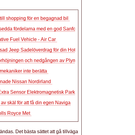
till shopping för en begagnad bil
isedda fördelarna med en god Sanford
ative Fuel Vehicle - Air Car
ad Jeep Sadelöverdrag för din Hot Mac
örhöjningen och nedgången av Plymout
lmekaniker inte berätta
nade Nissan Nordirland
Extra Sensor Elektromagnetisk Parking F
 av skäl för att få din egen Naviga
olls Royce Met
ndas. Det bästa sättet att gå tillväga