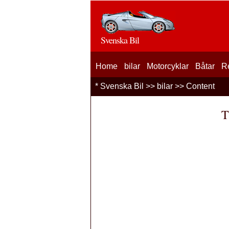
Svenska Bil
Home
bilar
Motorcyklar
Båtar
R
*
Svenska Bil
>>
bilar
>> Content
T