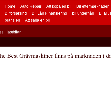
Home
Auto Repair
Att köpa en bil
Bil eftermarknaden a
Bilförsäkring
Bil Lån Finansiering
bil underhåll
Bilar ,
bränslen
Att sälja en bil
es
lastbilar
he Best Grävmaskiner finns på marknaden i d