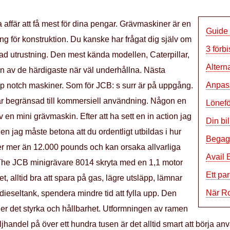
a affär att få mest för dina pengar. Grävmaskiner är en
Guide 
ing för konstruktion. Du kanske har frågat dig själv om
3 förb
nad utrustning. Den mest kända modellen, Caterpillar,
Altern
n av de härdigaste när väl underhållna. Nästa
Anpass
op notch maskiner. Som för JCB: s surr är på uppgång.
 är begränsad till kommersiell användning. Någon en
Lönef
 en mini grävmaskin. Efter att ha sett en in action jag
Din bi
n jag måste betona att du ordentligt utbildas i hur
Begag
 mer än 12.000 pounds och kan orsaka allvarliga
Avail 
he JCB minigrävare 8014 skryta med en 1,1 motor
Ett par
tet, alltid bra att spara på gas, lägre utsläpp, lämnar
När R
 dieseltank, spendera mindre tid att fylla upp. Den
 det styrka och hållbarhet. Utformningen av ramen
handel på över ett hundra tusen är det alltid smart att börja anvä