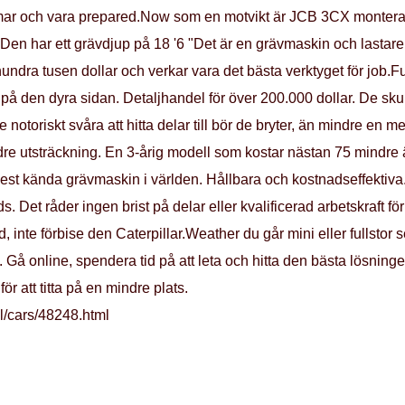
timmar och vara prepared.Now som en motvikt är JCB 3CX montera
 Den har ett grävdjup på 18 '6 "Det är en grävmaskin och lastare
r hundra tusen dollar och verkar vara det bästa verktyget för job
på den dyra sidan. Detaljhandel för över 200.000 dollar. De skull
å de notoriskt svåra att hitta delar till bör de bryter, än mindre e
e utsträckning. En 3-årig modell som kostar nästan 75 mindre än
est kända grävmaskin i världen. Hållbara och kostnadseffektiva
. Det råder ingen brist på delar eller kvalificerad arbetskraft f
, inte förbise den Caterpillar.Weather du går mini eller fullstor se
. Gå online, spendera tid på att leta och hitta den bästa lösningen
r att titta på en mindre plats.
l/cars/48248.html