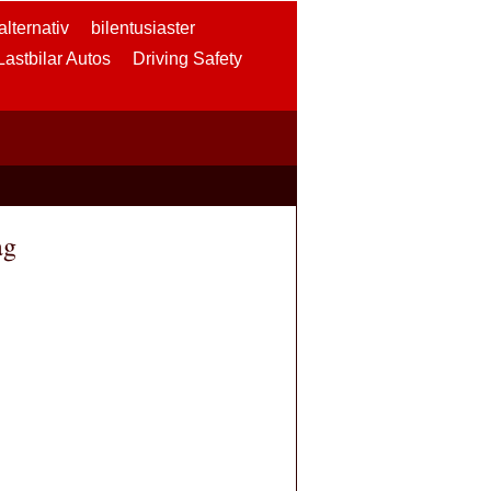
lternativ
bilentusiaster
 Lastbilar Autos
Driving Safety
ag