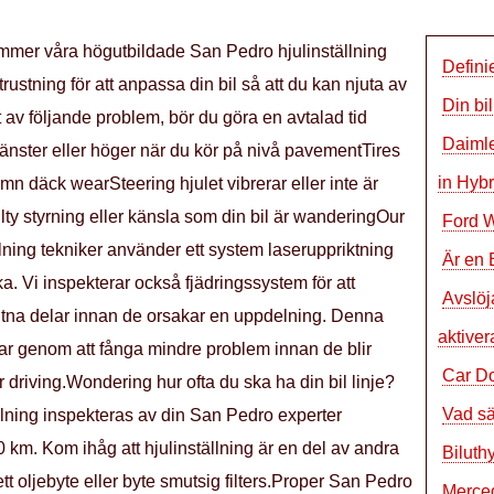
kommer våra högutbildade San Pedro hjulinställning
Defini
ustning för att anpassa din bil så att du kan njuta av
Din bi
av följande problem, bör du göra en avtalad tid
Daimle
t vänster eller höger när du kör på nivå pavementTires
in Hyb
n däck wearSteering hjulet vibrerar eller inte är
ulty styrning eller känsla som din bil är wanderingOur
Ford 
lning tekniker använder ett system laseruppriktning
Är en 
aka. Vi inspekterar också fjädringssystem för att
Avslöj
litna delar innan de orsakar en uppdelning. Denna
aktive
r genom att fånga mindre problem innan de blir
Car D
r driving.Wondering hur ofta du ska ha din bil linje?
Vad sä
lning inspekteras av din San Pedro experter
00 km. Kom ihåg att hjulinställning är en del av andra
Biluth
tt oljebyte eller byte smutsig filters.Proper San Pedro
Merce