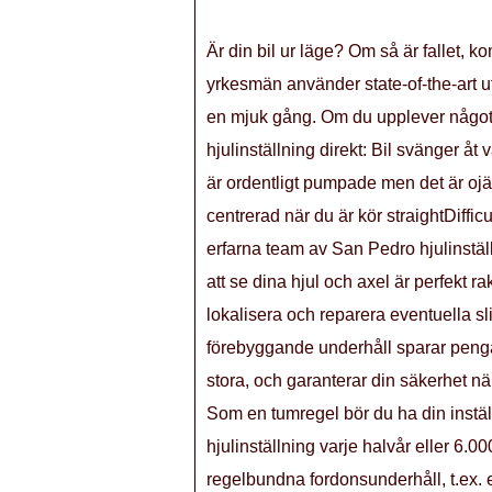
Är din bil ur läge? Om så är fallet, 
yrkesmän använder state-of-the-art utr
en mjuk gång. Om du upplever något 
hjulinställning direkt: Bil svänger å
är ordentligt pumpade men det är ojäm
centrerad när du är kör straightDiffic
erfarna team av San Pedro hjulinstäl
att se dina hjul och axel är perfekt r
lokalisera och reparera eventuella s
förebyggande underhåll sparar penga
stora, och garanterar din säkerhet nä
Som en tumregel bör du ha din instäl
hjulinställning varje halvår eller 6.0
regelbundna fordonsunderhåll, t.ex. e