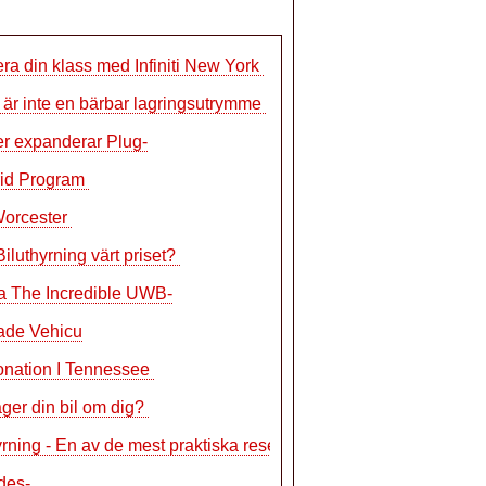
era din klass med Infiniti New York
l är inte en bärbar lagringsutrymme
r expanderar Plug-
rid Program
Worcester
Biluthyrning värt priset?
a The Incredible UWB-
rade Vehicu
onation I Tennessee
ger din bil om dig?
yrning - En av de mest praktiska reseal
des-