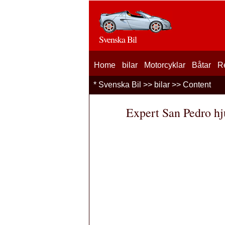
Svenska Bil
Home
bilar
Motorcyklar
Båtar
R
*
Svenska Bil
>>
bilar
>> Content
Expert San Pedro hj