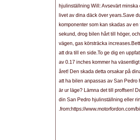
hjulinställning Will: Avsevärt minska d
livet av dina däck över years.Save d
komponenter som kan skadas av en fel
sekund, drog bilen hårt till höger, o
vägen, gas körsträcka increases.Bette
att dra till en side.To ge dig en upp
av 0.17 inches kommer ha väsentligt k
året! Den skada detta orsakar på dina
att ha bilen anpassas av San Pedro hj
är ur läge? Lämna det till proffsen! D
din San Pedro hjulinställning eller
.from:https://www.motorfordon.com/bi