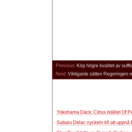
Previous:
Köp högre kvalitet av suffl
Next:
Viktigaste sätten Regeringen re
Yokohama Däck: Citrus Istället Of 
Subaru Delar: nyckeln till att upp