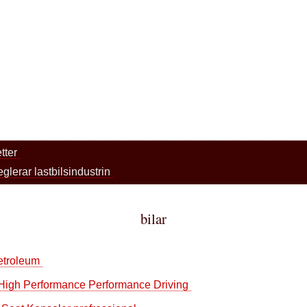
etter
glerar lastbilsindustrin
bilar
Petroleum
nå High Performance Performance Driving