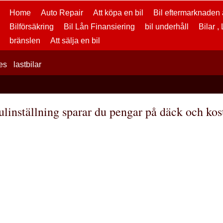
Home
Auto Repair
Att köpa en bil
Bil eftermarknaden a
Bilförsäkring
Bil Lån Finansiering
bil underhåll
Bilar ,
bränslen
Att sälja en bil
es
lastbilar
ulinställning sparar du pengar på däck och ko