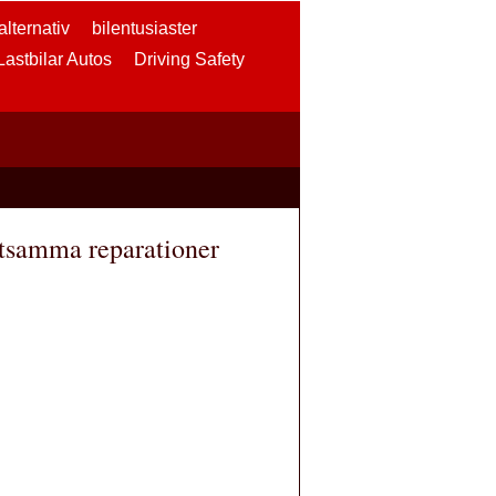
lternativ
bilentusiaster
 Lastbilar Autos
Driving Safety
stsamma reparationer