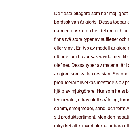
De flesta bilägare som har möjlighet 
bordsskivan är gjorts. Dessa toppar
därmed önskar en hel del oro och om
finns två stora typer av suffletter och
eller vinyl. En typ av modell är gjord
utbudet är i huvudsak vävda med fibe
olefiner. Dessa typer av material är 
är gjord som vatten resistant.Second 
producerar tillverkas mestadels av p
hjälp av mjukgörare. Hur som helst bå
temperatur, ultraviolett strålning, föro
damm, smörjmedel, sand, och form.All f
sitt produktsortiment. Men den negati
intrycket att konvertiblerna är bara e