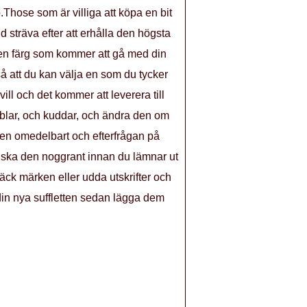
Those som är villiga att köpa en bit
id sträva efter att erhålla den högsta
 den färg som kommer att gå med din
 så att du kan välja en som du tycker
ll och det kommer att leverera till
kablar, och kuddar, och ändra den om
ören omedelbart och efterfrågan på
nska den noggrant innan du lämnar ut
bläck märken eller udda utskrifter och
din nya suffletten sedan lägga dem