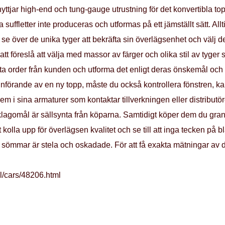
tjar high-end och tung-gauge utrustning för det konvertibla top.
 suffletter inte produceras och utformas på ett jämställt sätt. Allt
e se över de unika tyger att bekräfta sin överlägsenhet och välj
att föreslå att välja med massor av färger och olika stil av tyger
 ta order från kunden och utforma det enligt deras önskemål och vi
 införande av en ny topp, måste du också kontrollera fönstren, 
m i sina armaturer som kontaktar tillverkningen eller distribut
lagomål är sällsynta från köparna. Samtidigt köper dem du gra
t kolla upp för överlägsen kvalitet och se till att inga tecken på 
la sömmar är stela och oskadade. För att få exakta mätningar av 
l/cars/48206.html