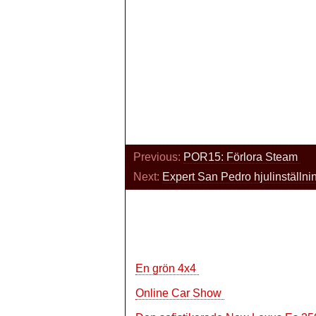
Previous:
POR15: Förlora Steam
Next:
Expert San Pedro hjulinställn
En grön 4x4
Online Car Show