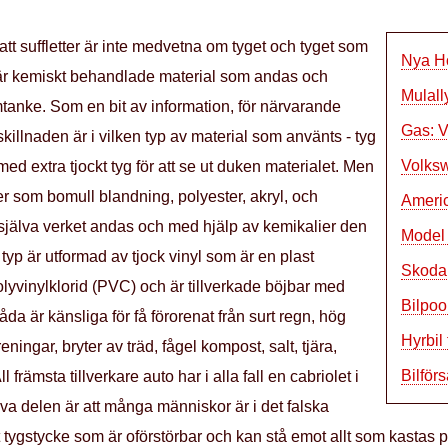
att suffletter är inte medvetna om tyget och tyget som
Nya H
 är kemiskt behandlade material som andas och
Mulall
tanke. Som en bit av information, för närvarande
Gas: V
 skillnaden är i vilken typ av material som använts - tyg
Volksw
 med extra tjockt tyg för att se ut duken materialet. Men
r som bomull blandning, polyester, akryl, och
Ameri
i själva verket andas och med hjälp av kemikalier den
Model 
typ är utformad av tjock vinyl som är en plast
Skoda
olyvinylklorid (PVC) och är tillverkade böjbar med
Bilpoo
da är känsliga för få förorenat från surt regn, hög
Hyrbil
reningar, bryter av träd, fågel kompost, salt, tjära,
Bilför
rämsta tillverkare auto har i alla fall en cabriolet i
va delen är att många människor är i det falska
tt tygstycke som är oförstörbar och kan stå emot allt som kastas p