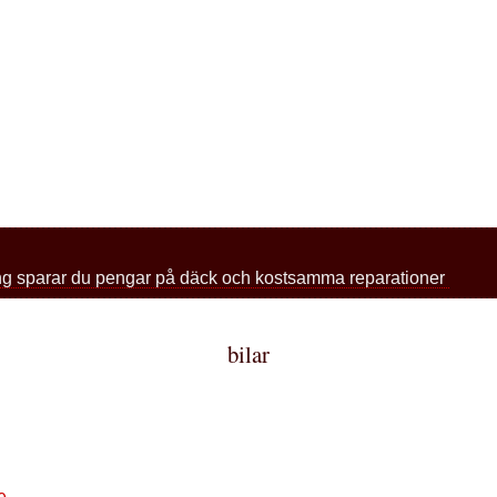
ing sparar du pengar på däck och kostsamma reparationer
bilar