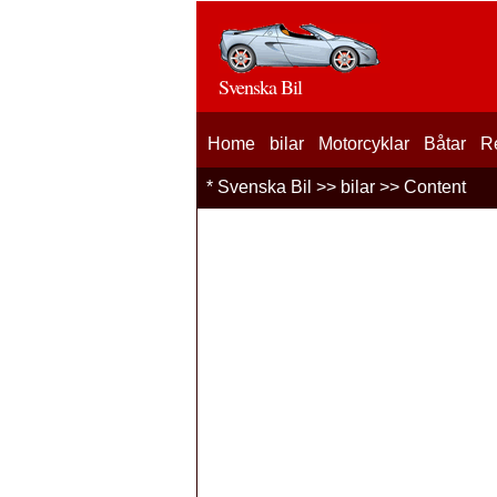
Svenska Bil
Home
bilar
Motorcyklar
Båtar
R
*
Svenska Bil
>>
bilar
>> Content