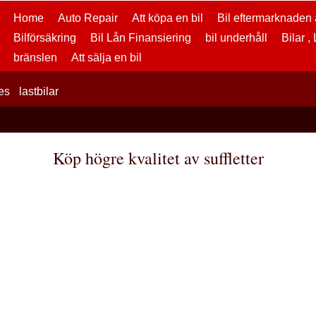
Home
Auto Repair
Att köpa en bil
Bil eftermarknaden a
Bilförsäkring
Bil Lån Finansiering
bil underhåll
Bilar ,
bränslen
Att sälja en bil
es
lastbilar
Köp högre kvalitet av suffletter