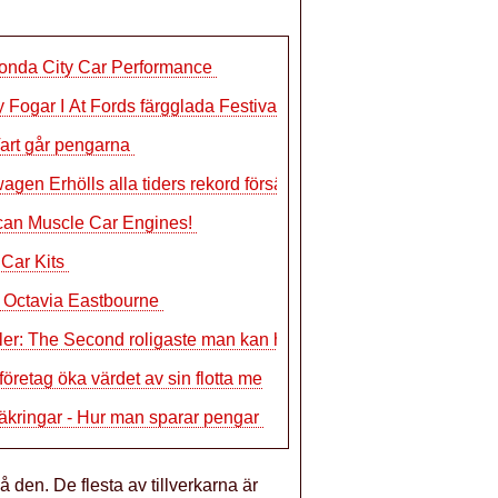
onda City Car Performance
y Fogar I At Fords färgglada Festival
art går pengarna
agen Erhölls alla tiders rekord försä
can Muscle Car Engines!
Car Kits
 Octavia Eastbourne
ler: The Second roligaste man kan ha i
 företag öka värdet av sin flotta me
säkringar - Hur man sparar pengar
å den. De flesta av tillverkarna är