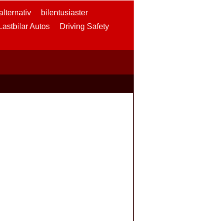
lternativ
bilentusiaster
 Lastbilar Autos
Driving Safety