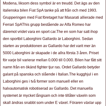
Modena, liksom dess symbol är en treudd. Det ägs av den
italienska bilen Fiat SpA tanke på att från och med 1993.
Grupperingen med Fiat företaget har Masarati allierade med
Ferrari SpAThis grupp bestående av Alfa Romeo har
däremot vridet vara en sport car.The en som har satt ihop
den sportbil Laborghini Gallardo är Laborghini. Sedan
starten av produktionen av Gallardo har det varit mer än
5000 Laborghini är skapade i de allra första 3 åren. Priset
för varje bil varierar mellan 0.000 till 0.000. Bilen har fått sitt
namn från en ökänd fighter tjur ras. Ordet Gallardo betyder
galant på spanska och slående i Italian.The kugghjul i en
Laborghini ges i två former som manuell eller en
halvautomatisk robotiserad av Gallardo. Det manuella
systemet är mycket långsam och inte tillåter växeln som
skall ändras snabbt som under E växel. Föraren växlar upp