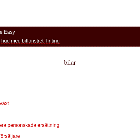
he Easy
 hud med bilfönstret Tinting
bilar
 växt
era personskada ersättning.
försäljare