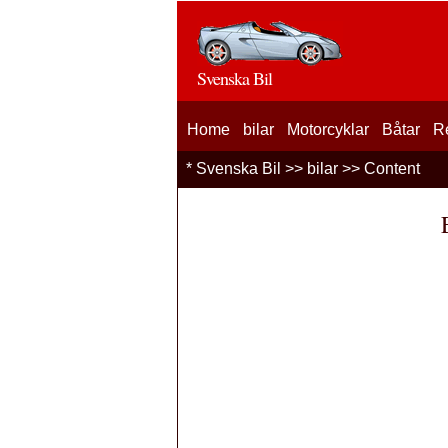
Svenska Bil
Home
bilar
Motorcyklar
Båtar
R
*
Svenska Bil
>>
bilar
>> Content