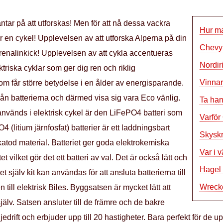
ar på att utforskas! Men för att nå dessa vackra
Hur ma
 en cykel! Upplevelsen av att utforska Alperna på din
Chevy 
renalinkick! Upplevelsen av att cykla accentueras
Nordir
riska cyklar som ger dig ren och riklig
Vinna
som får större betydelse i en ålder av energisparande.
från batterierna och därmed visa sig vara Eco vänlig.
Ta han
nvänds i elektrisk cykel är den LiFePO4 batteri som
Varför 
(litium järnfosfat) batterier är ett laddningsbart
Skysk
tod material. Batteriet ger goda elektrokemiska
Var i 
t vilket gör det ett batteri av val. Det är också lätt och
Hagel 
et själv kit kan användas för att ansluta batterierna till
Wrecke
till elektrisk Biles. Byggsatsen är mycket lätt att
v. Satsen ansluter till de främre och de bakre
rift och erbjuder upp till 20 hastigheter. Bara perfekt för de u