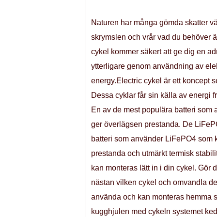
Naturen har många gömda skatter vänt
skrymslen och vrår vad du behöver är
cykel kommer säkert att ge dig en ad
ytterligare genom användning av elekt
energy.Electric cykel är ett koncept 
Dessa cyklar får sin källa av energi 
En av de mest populära batteri som a
ger överlägsen prestanda. De LiFePO4 
batteri som använder LiFePO4 som ka
prestanda och utmärkt termisk stabilite
kan monteras lätt in i din cykel. Gör d
nästan vilken cykel och omvandla den 
använda och kan monteras hemma själ
kugghjulen med cykeln systemet kedjed