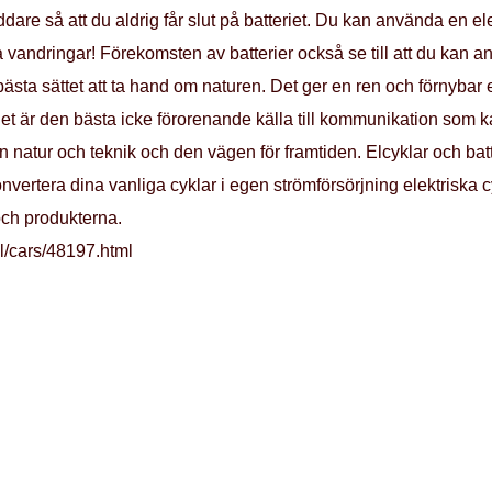
dare så att du aldrig får slut på batteriet. Du kan använda en elek
 vandringar! Förekomsten av batterier också se till att du kan a
t bästa sättet att ta hand om naturen. Det ger en ren och förnyba
! Det är den bästa icke förorenande källa till kommunikation som k
an natur och teknik och den vägen för framtiden. Elcyklar och batt
konvertera dina vanliga cyklar i egen strömförsörjning elektriska
och produkterna.
l/cars/48197.html