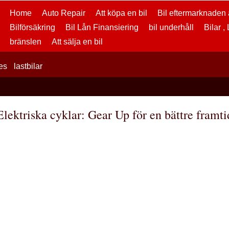
Home
Auto Repair
Att köpa en bil
Bil eftermarknaden a
Bilförsäkring
Bil Lån Finansiering
bil underhåll
Bilar ,
bränslen
Att sälja en bil
es
lastbilar
Elektriska cyklar: Gear Up för en bättre framti