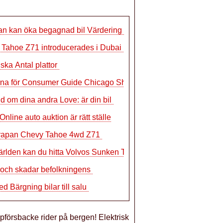
n kan öka begagnad bil Värdering
Tahoe Z71 introducerades i Dubai
iska Antal plattor
rna för Consumer Guide Chicago Show Awa
d om dina andra Love: är din bil
Online auto auktion är rätt ställe
rapan Chevy Tahoe 4wd Z71
världen kan du hitta Volvos Sunken Tre
och skadar befolkningens
d Bärgning bilar till salu
ppförsbacke rider på bergen! Elektrisk