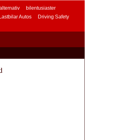
lternativ
bilentusiaster
 Lastbilar Autos
Driving Safety
d