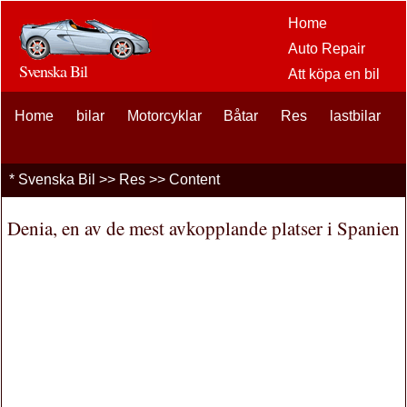
Home
Auto Repair
Svenska Bil
Att köpa en bil
Bil
Home
bilar
Motorcyklar
Båtar
Res
eftermarknaden
lastbilar
alternativ
bilentusiaster
*
Svenska Bil
>>
Res
>> Content
Bilförsäkring
Bil Lån
Denia, en av de mest avkopplande platser i Spanien
Finansiering
bil underhåll
Bilar , Lastbilar
Autos
Driving Safety
bränslen
Att sälja en bil