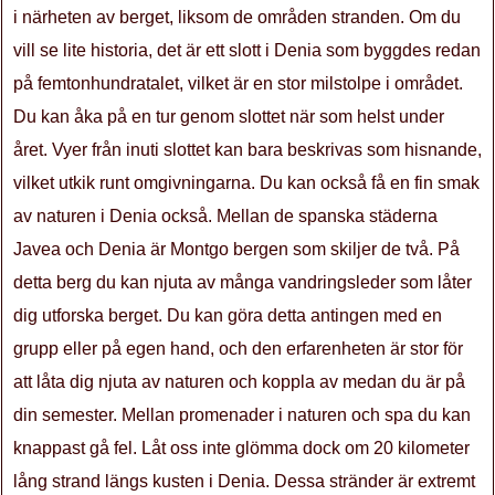
i närheten av berget, liksom de områden stranden. Om du
vill se lite historia, det är ett slott i Denia som byggdes redan
på femtonhundratalet, vilket är en stor milstolpe i området.
Du kan åka på en tur genom slottet när som helst under
året. Vyer från inuti slottet kan bara beskrivas som hisnande,
vilket utkik runt omgivningarna. Du kan också få en fin smak
av naturen i Denia också. Mellan de spanska städerna
Javea och Denia är Montgo bergen som skiljer de två. På
detta berg du kan njuta av många vandringsleder som låter
dig utforska berget. Du kan göra detta antingen med en
grupp eller på egen hand, och den erfarenheten är stor för
att låta dig njuta av naturen och koppla av medan du är på
din semester. Mellan promenader i naturen och spa du kan
knappast gå fel. Låt oss inte glömma dock om 20 kilometer
lång strand längs kusten i Denia. Dessa stränder är extremt