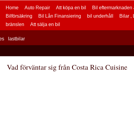
Home
Auto Repair
Att köpa en bil
Bil eftermarknaden a
Bilförsäkring
Bil Lån Finansiering
bil underhåll
Bilar ,
bränslen
Att sälja en bil
es
lastbilar
Vad förväntar sig från Costa Rica Cuisine