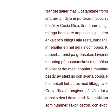
När det gäller mat, Costarikaner förli
snarare än dyra importerad mat och d
besöker Costa Rica, är de normalt ga
många besökare anpassa sig till den 
enkelt och billigt i alla restauranger
innehåller en hel del ris och bönor. K
uppenbar brist på grönsaker. Livsmede
betoning på husmanskost med hälsosam
frukost är det mest populära maträtte
består av stekt ris och svarta bönor. 
helt enkelt förbättras med tillägg av
Costa Rica är omgiven på två sidor av
ganska dyrt i detta land. Kött häftkla
som hummer, räkor, ostron, och exoti