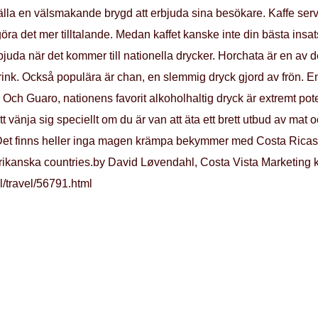
ställa en välsmakande brygd att erbjuda sina besökare. Kaffe serve
göra det mer tilltalande. Medan kaffet kanske inte din bästa insa
rbjuda när det kommer till nationella drycker. Horchata är en av
ink. Också populära är chan, en slemmig dryck gjord av frön. En 
as. Och Guaro, nationens favorit alkoholhaltig dryck är extremt p
t vänja sig speciellt om du är van att äta ett brett utbud av mat 
 Det finns heller inga magen krämpa bekymmer med Costa Ricas
rikanska countries.by David Løvendahl, Costa Vista Marketing 
l/travel/56791.html