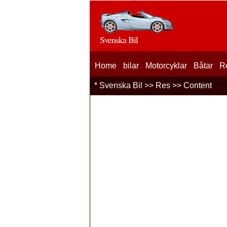
Svenska Bil
Home
bilar
Motorcyklar
Båtar
R
*
Svenska Bil
>>
Res
>> Content