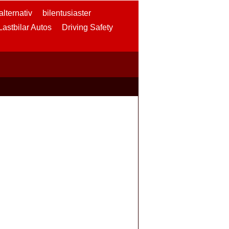
lternativ
bilentusiaster
 Lastbilar Autos
Driving Safety