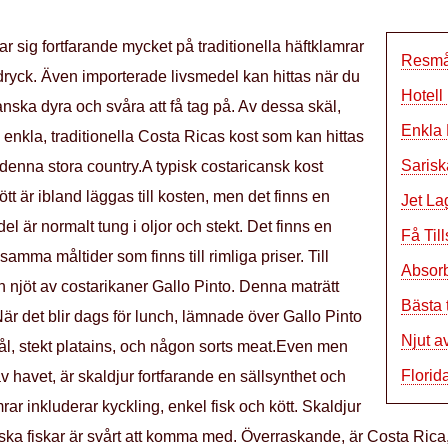
tar sig fortfarande mycket på traditionella häftklamrar
Resmål
ryck. Även importerade livsmedel kan hittas när du
Hotell
nska dyra och svåra att få tag på. Av dessa skäl,
Enkla 
enkla, traditionella Costa Ricas kost som kan hittas
Sarisk
 i denna stora country.A typisk costaricansk kost
ött är ibland läggas till kosten, men det finns en
Jet Lag
l är normalt tung i oljor och stekt. Det finns en
Få Ti
ma måltider som finns till rimliga priser. Till
Absor
n njöt av costarikaner Gallo Pinto. Denna maträtt
Bästa t
När det blir dags för lunch, lämnade över Gallo Pinto
Njut a
 kål, stekt platains, och någon sorts meat.Even men
Florid
 havet, är skaldjur fortfarande en sällsynthet och
mrar inkluderar kyckling, enkel fisk och kött. Skaldjur
ska fiskar är svårt att komma med. Överraskande, är Costa Rica, 