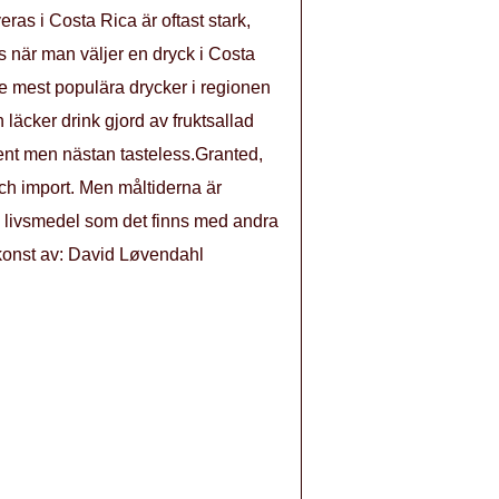
ras i Costa Rica är oftast stark,
ts när man väljer en dryck i Costa
 de mest populära drycker i regionen
läcker drink gjord av fruktsallad
otent men nästan tasteless.Granted,
och import. Men måltiderna är
 livsmedel som det finns med andra
konst av: David Løvendahl