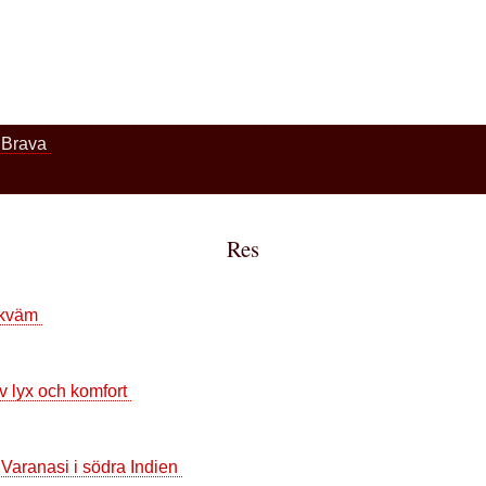
a Brava
Res
Bekväm
v lyx och komfort
aranasi i södra Indien