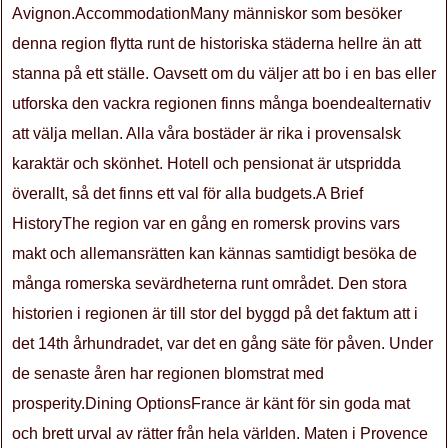
Avignon.AccommodationMany människor som besöker
denna region flytta runt de historiska städerna hellre än att
stanna på ett ställe. Oavsett om du väljer att bo i en bas eller
utforska den vackra regionen finns många boendealternativ
att välja mellan. Alla våra bostäder är rika i provensalsk
karaktär och skönhet. Hotell och pensionat är utspridda
överallt, så det finns ett val för alla budgets.A Brief
HistoryThe region var en gång en romersk provins vars
makt och allemansrätten kan kännas samtidigt besöka de
många romerska sevärdheterna runt området. Den stora
historien i regionen är till stor del byggd på det faktum att i
det 14th århundradet, var det en gång säte för påven. Under
de senaste åren har regionen blomstrat med
prosperity.Dining OptionsFrance är känt för sin goda mat
och brett urval av rätter från hela världen. Maten i Provence