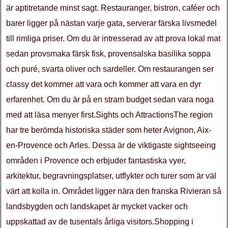
är aptitretande minst sagt. Restauranger, bistron, caféer och
barer ligger på nästan varje gata, serverar färska livsmedel
till rimliga priser. Om du är intresserad av att prova lokal mat
sedan provsmaka färsk fisk, provensalska basilika soppa
och puré, svarta oliver och sardeller. Om restaurangen ser
classy det kommer att vara och kommer att vara en dyr
erfarenhet. Om du är på en stram budget sedan vara noga
med att läsa menyer first.Sights och AttractionsThe region
har tre berömda historiska städer som heter Avignon, Aix-
en-Provence och Arles. Dessa är de viktigaste sightseeing
områden i Provence och erbjuder fantastiska vyer,
arkitektur, begravningsplatser, utflykter och turer som är väl
värt att kolla in. Området ligger nära den franska Rivieran så
landsbygden och landskapet är mycket vacker och
uppskattad av de tusentals årliga visitors.Shopping i