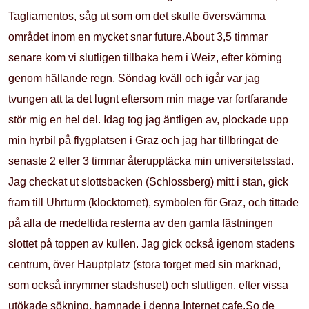
Tagliamentos, såg ut som om det skulle översvämma
området inom en mycket snar future.About 3,5 timmar
senare kom vi slutligen tillbaka hem i Weiz, efter körning
genom hällande regn. Söndag kväll och igår var jag
tvungen att ta det lugnt eftersom min mage var fortfarande
stör mig en hel del. Idag tog jag äntligen av, plockade upp
min hyrbil på flygplatsen i Graz och jag har tillbringat de
senaste 2 eller 3 timmar återupptäcka min universitetsstad.
Jag checkat ut slottsbacken (Schlossberg) mitt i stan, gick
fram till Uhrturm (klocktornet), symbolen för Graz, och tittade
på alla de medeltida resterna av den gamla fästningen
slottet på toppen av kullen. Jag gick också igenom stadens
centrum, över Hauptplatz (stora torget med sin marknad,
som också inrymmer stadshuset) och slutligen, efter vissa
utökade sökning, hamnade i denna Internet cafe.So de