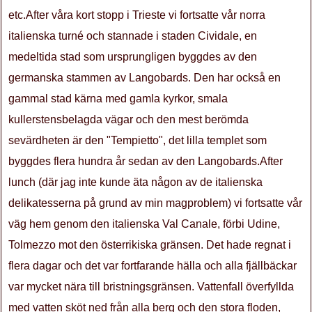
etc.After våra kort stopp i Trieste vi fortsatte vår norra
italienska turné och stannade i staden Cividale, en
medeltida stad som ursprungligen byggdes av den
germanska stammen av Langobards. Den har också en
gammal stad kärna med gamla kyrkor, smala
kullerstensbelagda vägar och den mest berömda
sevärdheten är den "Tempietto", det lilla templet som
byggdes flera hundra år sedan av den Langobards.After
lunch (där jag inte kunde äta någon av de italienska
delikatesserna på grund av min magproblem) vi fortsatte vår
väg hem genom den italienska Val Canale, förbi Udine,
Tolmezzo mot den österrikiska gränsen. Det hade regnat i
flera dagar och det var fortfarande hälla och alla fjällbäckar
var mycket nära till bristningsgränsen. Vattenfall överfyllda
med vatten sköt ned från alla berg och den stora floden,