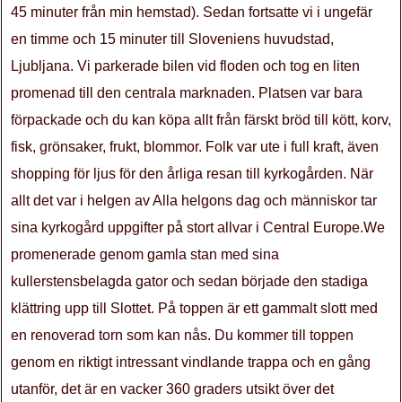
45 minuter från min hemstad). Sedan fortsatte vi i ungefär
en timme och 15 minuter till Sloveniens huvudstad,
Ljubljana. Vi parkerade bilen vid floden och tog en liten
promenad till den centrala marknaden. Platsen var bara
förpackade och du kan köpa allt från färskt bröd till kött, korv,
fisk, grönsaker, frukt, blommor. Folk var ute i full kraft, även
shopping för ljus för den årliga resan till kyrkogården. När
allt det var i helgen av Alla helgons dag och människor tar
sina kyrkogård uppgifter på stort allvar i Central Europe.We
promenerade genom gamla stan med sina
kullerstensbelagda gator och sedan började den stadiga
klättring upp till Slottet. På toppen är ett gammalt slott med
en renoverad torn som kan nås. Du kommer till toppen
genom en riktigt intressant vindlande trappa och en gång
utanför, det är en vacker 360 graders utsikt över det