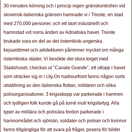
30 minuters körning och i princip ingen gränskontrollen vid
slovensk-italienska gränsen hamnade vi i Trieste, en stad
med 270.000 personer, och ett stort industriellt och
hamnstad vid norra änden av Adriatiska havet. Trieste
brukade vara en del av det österrikisk-ungerska
kejsardömet och arkitekturen påminner mycket om många
österrikiska städer. Vi besökte det stora torget med
Stadshuset, checkas ut "Canale Grande", ett utlopp i havet
som sträcker sig in i city.On harbourfront fanns någon sorts
utställning av den italienska flottan, militären och olika
polisorganisationer. 3 krigsskepp var parkerade i hamnen
och tydligen folk kunde gå på turné inuti krigsfartyg. Alla
typer av militära och polisiära fordon parkerade i
hamnområdet och sjömän, soldater och poliser och kvinnor
fanns tillgängliga för att svara på frågor, posera för bilder