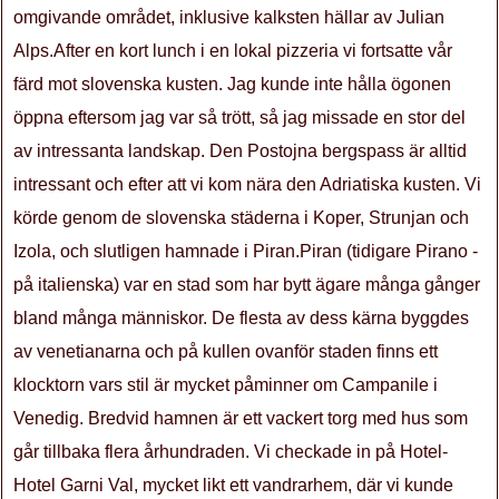
omgivande området, inklusive kalksten hällar av Julian
Alps.After en kort lunch i en lokal pizzeria vi fortsatte vår
färd mot slovenska kusten. Jag kunde inte hålla ögonen
öppna eftersom jag var så trött, så jag missade en stor del
av intressanta landskap. Den Postojna bergspass är alltid
intressant och efter att vi kom nära den Adriatiska kusten. Vi
körde genom de slovenska städerna i Koper, Strunjan och
Izola, och slutligen hamnade i Piran.Piran (tidigare Pirano -
på italienska) var en stad som har bytt ägare många gånger
bland många människor. De flesta av dess kärna byggdes
av venetianarna och på kullen ovanför staden finns ett
klocktorn vars stil är mycket påminner om Campanile i
Venedig. Bredvid hamnen är ett vackert torg med hus som
går tillbaka flera århundraden. Vi checkade in på Hotel-
Hotel Garni Val, mycket likt ett vandrarhem, där vi kunde