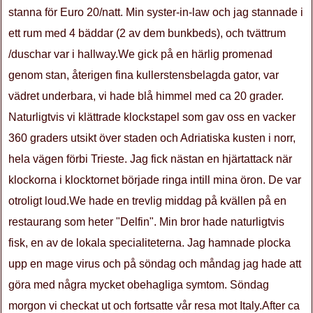
stanna för Euro 20/natt. Min syster-in-law och jag stannade i
ett rum med 4 bäddar (2 av dem bunkbeds), och tvättrum
/duschar var i hallway.We gick på en härlig promenad
genom stan, återigen fina kullerstensbelagda gator, var
vädret underbara, vi hade blå himmel med ca 20 grader.
Naturligtvis vi klättrade klockstapel som gav oss en vacker
360 graders utsikt över staden och Adriatiska kusten i norr,
hela vägen förbi Trieste. Jag fick nästan en hjärtattack när
klockorna i klocktornet började ringa intill mina öron. De var
otroligt loud.We hade en trevlig middag på kvällen på en
restaurang som heter "Delfin". Min bror hade naturligtvis
fisk, en av de lokala specialiteterna. Jag hamnade plocka
upp en mage virus och på söndag och måndag jag hade att
göra med några mycket obehagliga symtom. Söndag
morgon vi checkat ut och fortsatte vår resa mot Italy.After ca