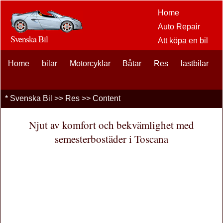
Home
Auto Repair
Svenska Bil
Att köpa en bil
Bil
Home
bilar
Motorcyklar
Båtar
Res
eftermarknaden
lastbilar
alternativ
bilentusiaster
*
Svenska Bil
>>
Res
>> Content
Bilförsäkring
Bil Lån
Njut av komfort och bekvämlighet med
Finansiering
semesterbostäder i Toscana
bil underhåll
Bilar , Lastbilar
Autos
Driving Safety
bränslen
Att sälja en bil