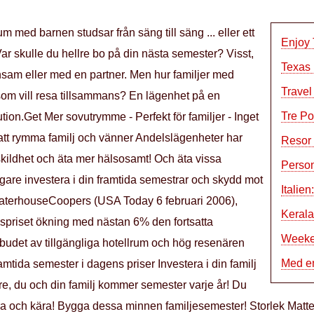
um med barnen studsar från säng till säng ... eller ett
Enjoy 
r skulle du hellre bo på din nästa semester? Visst,
Texas 
ensam eller med en partner. Men hur familjer med
Travel
r som vill resa tillsammans? En lägenhet på en
Tre Po
tion.Get Mer sovutrymme - Perfekt för familjer - Inget
r att rymma familj och vänner Andelslägenheter har
Resor 
skildhet och äta mer hälsosamt! Och äta vissa
Person
ligare investera i din framtida semestrar och skydd mot
Italie
ewaterhouseCoopers (USA Today 6 februari 2006),
Kerala
mspriset ökning med nästan 6% den fortsatta
Weeke
udet av tillgängliga hotellrum och hög resenären
Med e
ramtida semester i dagens priser Investera i din familj
e, du och din familj kommer semester varje år! Du
nära och kära! Bygga dessa minnen familjesemester! Storlek Mat