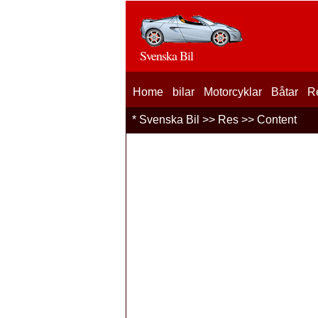
Svenska Bil
Home
bilar
Motorcyklar
Båtar
R
*
Svenska Bil
>>
Res
>> Content