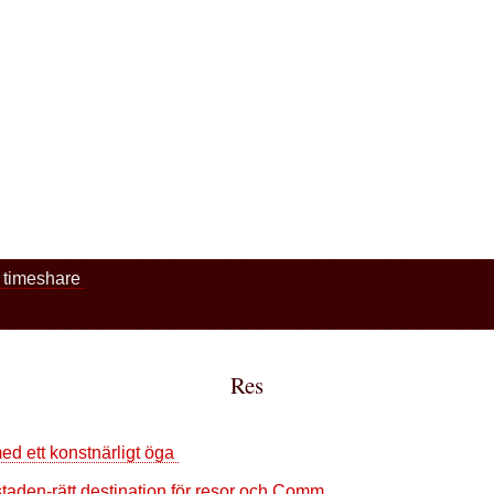
n timeshare
Res
ed ett konstnärligt öga
staden-rätt destination för resor och Comm