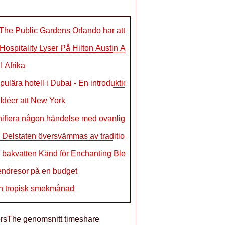
The Public Gardens Orlando har att erbj
Hospitality Lyser På Hilton Austin Air
 I Afrika
pulära hotell i Dubai - En introduktio
Idéer att New York
ifiera någon händelse med ovanlig Cus
n: Delstaten översvämmas av tradition
 bakvatten Känd för Enchanting Blend
ndresor på en budget
n tropisk smekmånad
tersThe genomsnitt timeshare