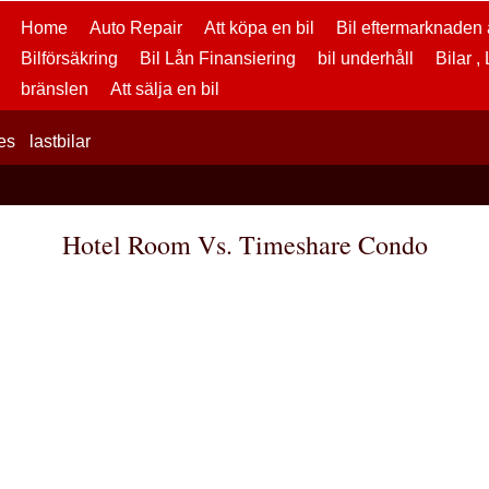
Home
Auto Repair
Att köpa en bil
Bil eftermarknaden a
Bilförsäkring
Bil Lån Finansiering
bil underhåll
Bilar ,
bränslen
Att sälja en bil
es
lastbilar
Hotel Room Vs. Timeshare Condo