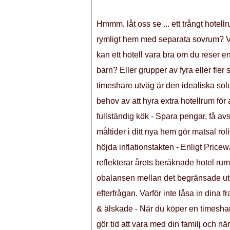
Hmmm, låt oss se ... ett trångt hotellr
rymligt hem med separata sovrum? Va
kan ett hotell vara bra om du reser 
barn? Eller grupper av fyra eller fle
timeshare utväg är den idealiska solu
behov av att hyra extra hotellrum fö
fullständig kök - Spara pengar, få av
måltider i ditt nya hem gör matsal ro
höjda inflationstakten - Enligt Pric
reflekterar årets beräknade hotel ru
obalansen mellan det begränsade utb
efterfrågan. Varför inte låsa in dina f
& älskade - När du köper en timeshar
gör tid att vara med din familj och 