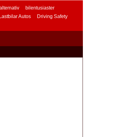
lternativ
bilentusiaster
 Lastbilar Autos
Driving Safety