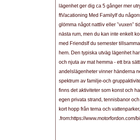
lägenhet ger dig ca 5 gånger mer ut
ftVacationing Med FamilyIf du någonsin
glömma något nattliv eller "vuxen" ti
nästa rum, men du kan inte enkelt ko
med FriendsIf du semester tillsammans
hem. Den typiska utväg lägenhet har 
och njuta av mat hemma - ett bra sä
andelslägenheter vinner händerna ned
spektrum av familje-och gruppaktivitete
finns det aktiviteter som konst och h
egen privata strand, tennisbanor och 
kort hopp från tema och vattenparker,
.from:https://www.motorfordon.com/bi