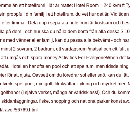
rymme än ett hotellrum! Här är matte: Hotel Room = 240 kvm ft.
 proppfull din familj i ett hotellrum, du vet hur det är. Vid tiden
d efter timmar. Dela upp i separata hotellrum är kostsam och bes
lla på dem - och hur ska du hålla dem borta från alla dessa $ 10
 med vänner eller familj, kan du passa alla bekvämt - och har di
minst 2 sovrum, 2 badrum, ett vardagsrum /matsal och ett fullt u
tt att umgås och spara money.Activities För EveryoneWhen det k
åt. Hotellen har ofta en pool och ett spelrum, men tidsdelning 
r för att njuta. Oavsett om du föredrar sol eller snö, kan du lätt 
antverk, spel pool, minigolf, filmkvällar, cykling och mycket mer
golfbanor (i själva verket, många är världsklass!). Och du komme
 skidanläggningar, fiske, shopping och nationalparker konst av:.
l/travel/56769.html