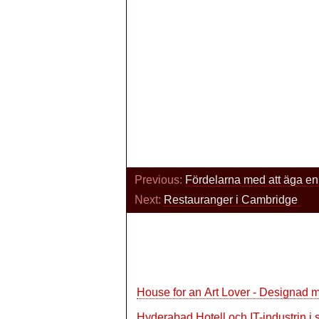
Previous:
Fördelarna med att äga e
Next:
Restauranger i Cambridge
House for an Art Lover - Designad m
Hyderabad Hotell och IT-industrin i 