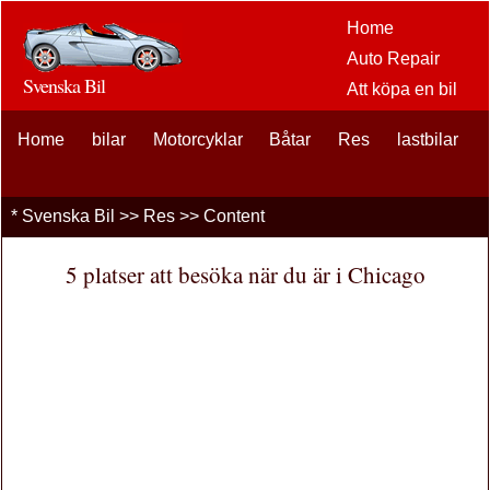
Home
Auto Repair
Svenska Bil
Att köpa en bil
Bil
Home
bilar
Motorcyklar
Båtar
Res
eftermarknaden
lastbilar
alternativ
bilentusiaster
*
Svenska Bil
>>
Res
>> Content
Bilförsäkring
Bil Lån
5 platser att besöka när du är i Chicago
Finansiering
bil underhåll
Bilar , Lastbilar
Autos
Driving Safety
bränslen
Att sälja en bil