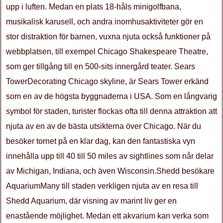
upp i luften. Medan en plats 18-håls minigolfbana,
musikalisk karusell, och andra inomhusaktiviteter gör en
stor distraktion för barnen, vuxna njuta också funktioner på
webbplatsen, till exempel Chicago Shakespeare Theatre,
som ger tillgång till en 500-sits innergård teater. Sears
TowerDecorating Chicago skyline, är Sears Tower erkänd
som en av de högsta byggnaderna i USA. Som en långvarig
symbol för staden, turister flockas ofta till denna attraktion att
njuta av en av de bästa utsikterna över Chicago. När du
besöker tornet på en klar dag, kan den fantastiska vyn
innehålla upp till 40 till 50 miles av sightlines som når delar
av Michigan, Indiana, och även Wisconsin.Shedd besökare
AquariumMany till staden verkligen njuta av en resa till
Shedd Aquarium, där visning av marint liv ger en
enastående möjlighet. Medan ett akvarium kan verka som