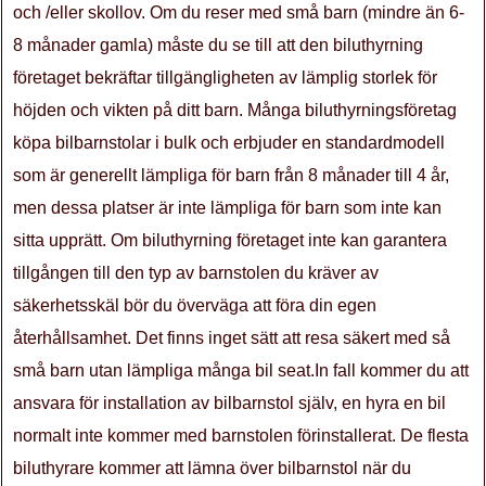
och /eller skollov. Om du reser med små barn (mindre än 6-
8 månader gamla) måste du se till att den biluthyrning
företaget bekräftar tillgängligheten av lämplig storlek för
höjden och vikten på ditt barn. Många biluthyrningsföretag
köpa bilbarnstolar i bulk och erbjuder en standardmodell
som är generellt lämpliga för barn från 8 månader till 4 år,
men dessa platser är inte lämpliga för barn som inte kan
sitta upprätt. Om biluthyrning företaget inte kan garantera
tillgången till den typ av barnstolen du kräver av
säkerhetsskäl bör du överväga att föra din egen
återhållsamhet. Det finns inget sätt att resa säkert med så
små barn utan lämpliga många bil seat.In fall kommer du att
ansvara för installation av bilbarnstol själv, en hyra en bil
normalt inte kommer med barnstolen förinstallerat. De flesta
biluthyrare kommer att lämna över bilbarnstol när du