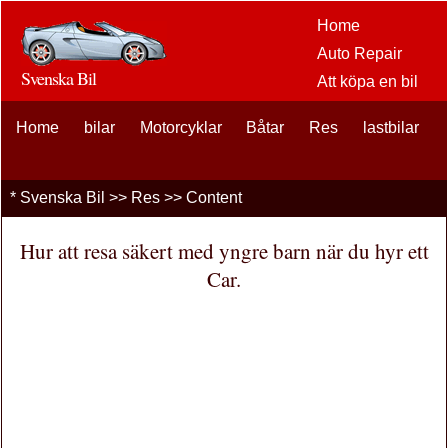
Home
Auto Repair
Svenska Bil
Att köpa en bil
Bil
Home
bilar
Motorcyklar
Båtar
Res
eftermarknaden
lastbilar
alternativ
bilentusiaster
*
Svenska Bil
>>
Res
>> Content
Bilförsäkring
Bil Lån
Hur att resa säkert med yngre barn när du hyr ett
Finansiering
Car.
bil underhåll
Bilar , Lastbilar
Autos
Driving Safety
bränslen
Att sälja en bil