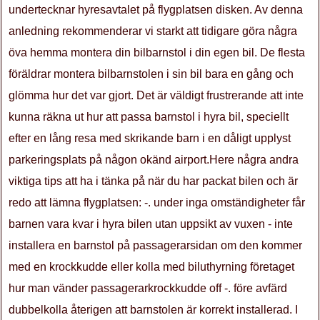
undertecknar hyresavtalet på flygplatsen disken. Av denna
anledning rekommenderar vi starkt att tidigare göra några
öva hemma montera din bilbarnstol i din egen bil. De flesta
föräldrar montera bilbarnstolen i sin bil bara en gång och
glömma hur det var gjort. Det är väldigt frustrerande att inte
kunna räkna ut hur att passa barnstol i hyra bil, speciellt
efter en lång resa med skrikande barn i en dåligt upplyst
parkeringsplats på någon okänd airport.Here några andra
viktiga tips att ha i tänka på när du har packat bilen och är
redo att lämna flygplatsen: -. under inga omständigheter får
barnen vara kvar i hyra bilen utan uppsikt av vuxen - inte
installera en barnstol på passagerarsidan om den kommer
med en krockkudde eller kolla med biluthyrning företaget
hur man vänder passagerarkrockkudde off -. före avfärd
dubbelkolla återigen att barnstolen är korrekt installerad. I