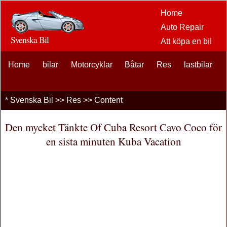
Home
Auto Repair
Svenska Bil
Att köpa en bil
Bil
Home
bilar
Motorcyklar
Båtar
Res
eftermarknaden
lastbilar
alternativ
bilentusiaster
*
Svenska Bil
>>
Res
>> Content
Bilförsäkring
Bil Lån
Den mycket Tänkte Of Cuba Resort Cavo Coco för
Finansiering
en sista minuten Kuba Vacation
bil underhåll
Bilar , Lastbilar
Autos
Driving Safety
bränslen
Att sälja en bil