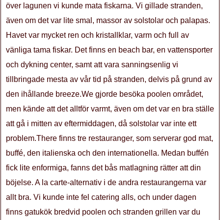
över lagunen vi kunde mata fiskarna. Vi gillade stranden,
även om det var lite smal, massor av solstolar och palapas.
Havet var mycket ren och kristallklar, varm och full av
vänliga tama fiskar. Det finns en beach bar, en vattensporter
och dykning center, samt att vara sanningsenlig vi
tillbringade mesta av vår tid på stranden, delvis på grund av
den ihållande breeze.We gjorde besöka poolen området,
men kände att det alltför varmt, även om det var en bra ställe
att gå i mitten av eftermiddagen, då solstolar var inte ett
problem.There finns tre restauranger, som serverar god mat,
buffé, den italienska och den internationella. Medan buffén
fick lite enformiga, fanns det bås matlagning rätter att din
böjelse. A la carte-alternativ i de andra restaurangerna var
allt bra. Vi kunde inte fel catering alls, och under dagen
finns gatukök bredvid poolen och stranden grillen var du