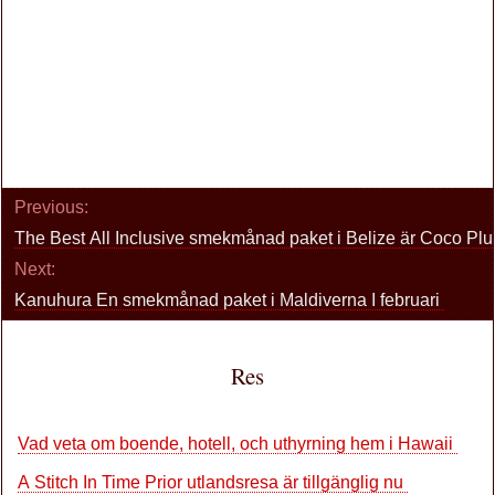
Previous:
The Best All Inclusive smekmånad paket i Belize är Coco Pl
Next:
Kanuhura En smekmånad paket i Maldiverna I februari
Res
Vad veta om boende, hotell, och uthyrning hem i Hawaii
A Stitch In Time Prior utlandsresa är tillgänglig nu