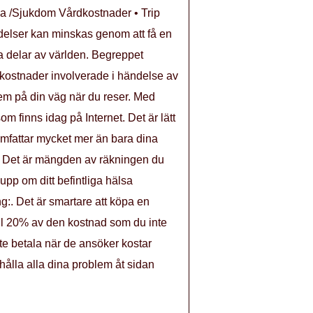
cka /Sjukdom Vårdkostnader • Trip
delser kan minskas genom att få en
ka delar av världen. Begreppet
a kostnader involverade i händelse av
lem på din väg när du reser. Med
m finns idag på Internet. Det är lätt
omfattar mycket mer än bara dina
k:. Det är mängden av räkningen du
upp om ditt befintliga hälsa
g:. Det är smartare att köpa en
ill 20% av den kostnad som du inte
te betala när de ansöker kostar
hålla alla dina problem åt sidan