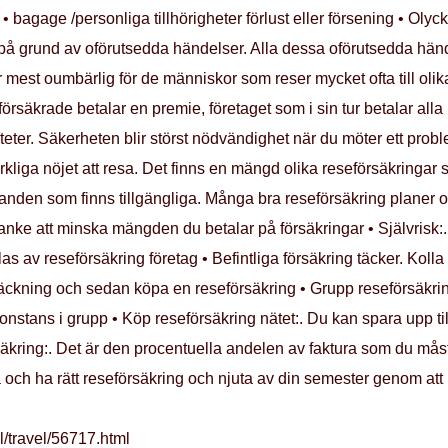
• bagage /personliga tillhörigheter förlust eller försening • Oly
 på grund av oförutsedda händelser. Alla dessa oförutsedda hän
 mest oumbärlig för de människor som reser mycket ofta till oli
örsäkrade betalar en premie, företaget som i sin tur betalar all
iteter. Säkerheten blir störst nödvändighet när du möter ett prob
kliga nöjet att resa. Det finns en mängd olika reseförsäkringar so
danden som finns tillgängliga. Många bra reseförsäkring planer 
åtanke att minska mängden du betalar på försäkringar • Självris
s av reseförsäkring företag • Befintliga försäkring täcker. Kolla 
träckning och sedan köpa en reseförsäkring • Grupp reseförsäkrin
nstans i grupp • Köp reseförsäkring nätet:. Du kan spara upp t
säkring:. Det är den procentuella andelen av faktura som du mås
 och ha rätt reseförsäkring och njuta av din semester genom att 
l/travel/56717.html