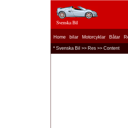
Svenska Bil
Home
bilar
Motorcyklar
Båtar
R
*
Svenska Bil
>>
Res
>> Content