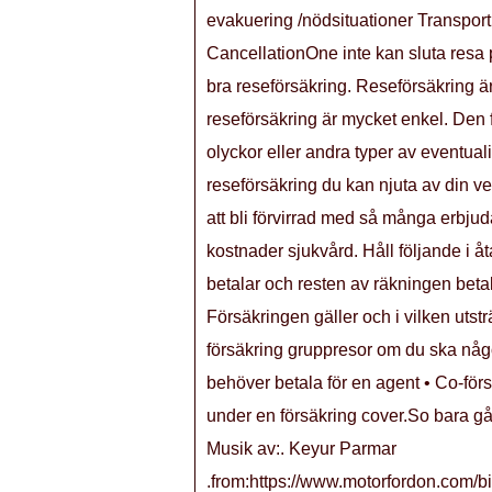
evakuering /nödsituationer Transport 
CancellationOne inte kan sluta resa
bra reseförsäkring. Reseförsäkring är
reseförsäkring är mycket enkel. Den f
olyckor eller andra typer av eventual
reseförsäkring du kan njuta av din ver
att bli förvirrad med så många erbju
kostnader sjukvård. Håll följande i 
betalar och resten av räkningen betala
Försäkringen gäller och i vilken uts
försäkring gruppresor om du ska någo
behöver betala för en agent • Co-för
under en försäkring cover.So bara gå
Musik av:. Keyur Parmar
.from:https://www.motorfordon.com/bi