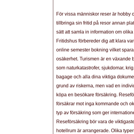
För vissa människor reser är hobby och 
tillbringa sin fritid på resor annan pla
sätt att samla in information om oli
Fritidshus förbereder dig att klara v
online semester bokning vilket sparar
osäkerhet. Turismen är en växande b
som naturkatastrofer, sjukdomar, krig, 
bagage och alla dina viktiga dokument
grund av riskerna, men vad en indivi
köpa en besökare försäkring. Reseför
försäkrar mot inga kommande och okä
typ av försäkring som ger internation
Reseförsäkring bör vara de viktigaste 
hotellrum är arrangerade. Olika typer