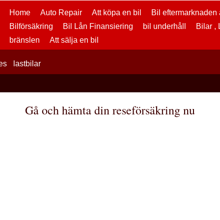
Home
Auto Repair
Att köpa en bil
Bil eftermarknaden a
Bilförsäkring
Bil Lån Finansiering
bil underhåll
Bilar ,
bränslen
Att sälja en bil
es
lastbilar
Gå och hämta din reseförsäkring nu