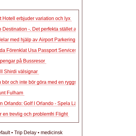
 Hotell erbjuder variation och lyx
 Destination -. Det perfekta stället a
delar med hjälp av Airport Parkering
a Förenklat Usa Passport Services kan
 pengar på Bussresor
ill Shirdi välsignar
 bör och inte bör göra med en ryggsä
runt Fulham
ån Orlando: Golf I Orlando - Spela Lä
r en trevlig och problemfri Flight
fault • Trip Delay • medicinsk