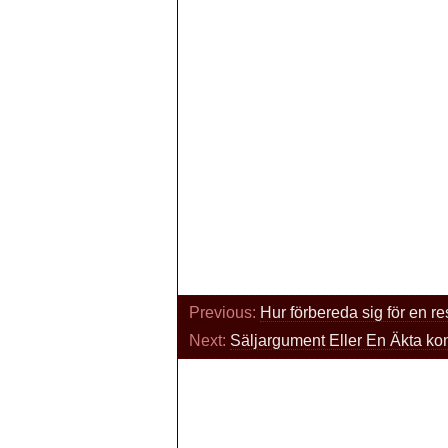
Previous:
Hur förbereda sig för en 
Next:
Säljargument Eller En Äkta ko