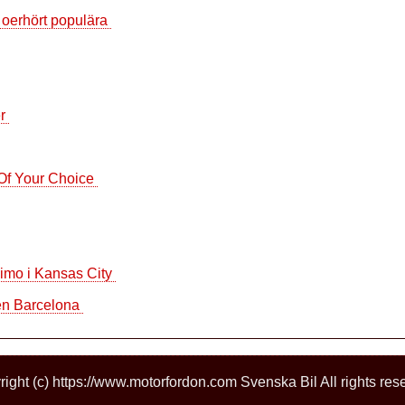
 oerhört populära
er
 Of Your Choice
 Limo i Kansas City
en Barcelona
ight (c) https://www.motorfordon.com Svenska Bil All rights res