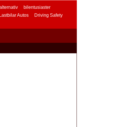
lternativ
bilentusiaster
 Lastbilar Autos
Driving Safety