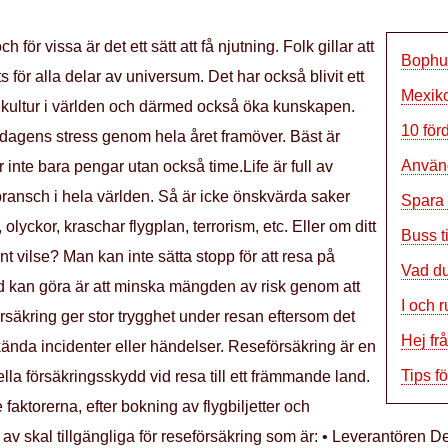
för vissa är det ett sätt att få njutning. Folk gillar att
Bophut
ts för alla delar av universum. Det har också blivit ett
Mexiko
ka kultur i världen och därmed också öka kunskapen.
10 för
ardagens stress genom hela året framöver. Bäst är
Använd
 inte bara pengar utan också time.Life är full av
ransch i hela världen. Så är icke önskvärda saker
Spara
olyckor, kraschar flygplan, terrorism, etc. Eller om ditt
Buss t
 vilse? Man kan inte sätta stopp för att resa på
Vad du
d kan göra är att minska mängden av risk genom att
I och 
säkring ger stor trygghet under resan eftersom det
Hej fr
nda incidenter eller händelser. Reseförsäkring är en
Tips fö
ella försäkringsskydd vid resa till ett främmande land.
faktorerna, efter bokning av flygbiljetter och
 av skal tillgängliga för reseförsäkring som är: • Leverantören De