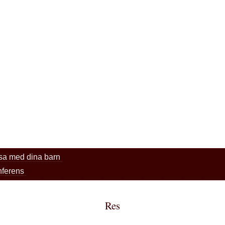
resa med dina barn
nferens
Res