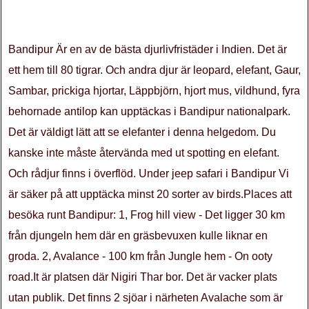
Bandipur Är en av de bästa djurlivfristäder i Indien. Det är
ett hem till 80 tigrar. Och andra djur är leopard, elefant, Gaur,
Sambar, prickiga hjortar, Läppbjörn, hjort mus, vildhund, fyra
behornade antilop kan upptäckas i Bandipur nationalpark.
Det är väldigt lätt att se elefanter i denna helgedom. Du
kanske inte måste återvända med ut spotting en elefant.
Och rådjur finns i överflöd. Under jeep safari i Bandipur Vi
är säker på att upptäcka minst 20 sorter av birds.Places att
besöka runt Bandipur: 1, Frog hill view - Det ligger 30 km
från djungeln hem där en gräsbevuxen kulle liknar en
groda. 2, Avalance - 100 km från Jungle hem - On ooty
road.It är platsen där Nigiri Thar bor. Det är vacker plats
utan publik. Det finns 2 sjöar i närheten Avalache som är