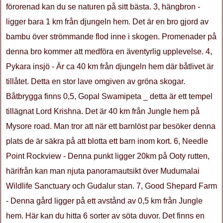
förorenad kan du se naturen på sitt bästa. 3, hängbron -
ligger bara 1 km från djungeln hem. Det är en bro gjord av
bambu över strömmande flod inne i skogen. Promenader på
denna bro kommer att medföra en äventyrlig upplevelse. 4,
Pykara insjö - Är ca 40 km från djungeln hem där båtlivet är
tillåtet. Detta en stor lave omgiven av gröna skogar.
Båtbrygga finns 0,5, Gopal Swamipeta _ detta är ett tempel
tillägnat Lord Krishna. Det är 40 km från Jungle hem på
Mysore road. Man tror att när ett barnlöst par besöker denna
plats de är säkra på att blotta ett barn inom kort. 6, Needle
Point Rockview - Denna punkt ligger 20km på Ooty rutten,
härifrån kan man njuta panoramautsikt över Mudumalai
Wildlife Sanctuary och Gudalur stan. 7, Good Shepard Farm
- Denna gård ligger på ett avstånd av 0,5 km från Jungle
hem. Här kan du hitta 6 sorter av söta duvor. Det finns en