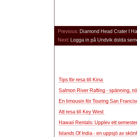
Previous:
Diamond Head Crater I H
Next:
Logga in på Undvik dolda sem
Tips för resa till Kina
Salmon River Rafting - spänning, nö
En limousin för Touring San Franci
Att resa till Key West
Hawaii Rentals: Upplev ett semeste
Islands Of India - en uppsjö av skö