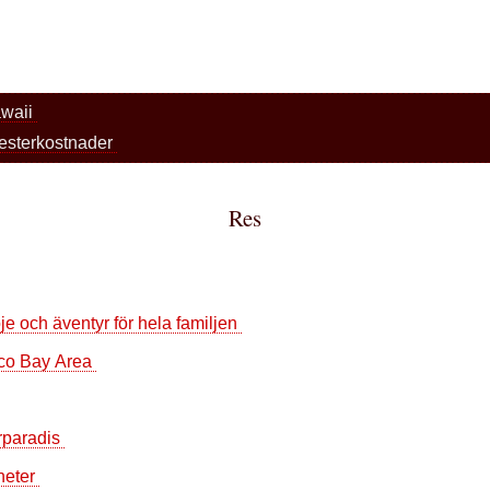
awaii
esterkostnader
Res
je och äventyr för hela familjen
sco Bay Area
rparadis
nheter