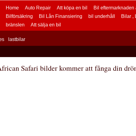
Home
Auto Repair
Att köpa en bil
Bil eftermarknaden a
Bilförsäkring
Bil Lån Finansiering
bil underhåll
Bilar ,
bränslen
Att sälja en bil
es
lastbilar
frican Safari bilder kommer att fånga din dr