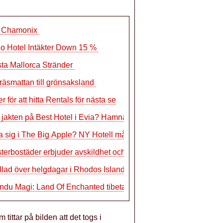
 i Chamonix
o Hotel Intäkter Down 15 %
ta Mallorca Stränder
räsmattan till grönsaksland
 för att hitta Rentals för nästa se
i jakten på Best Hotel i Evia? Hamna
fta sig i The Big Apple? NY Hotell mås
erbostäder erbjuder avskildhet och fri
llad över helgdagar i Rhodos Island o
du Magi: Land Of Enchanted tibetanska S
ittar på bilden att det togs i