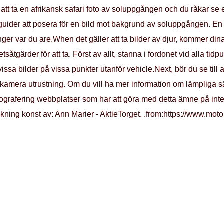
t ta en afrikansk safari foto av soluppgången och du råkar se en f
i guider att posera för en bild mot bakgrund av soluppgången. En m
ger var du are.When det gäller att ta bilder av djur, kommer dina
åtgärder för att ta. Först av allt, stanna i fordonet vid alla ti
sa bilder på vissa punkter utanför vehicle.Next, bör du se till a
kamera utrustning. Om du vill ha mer information om lämpliga sätt a
otografering webbplatser som har att göra med detta ämne på inter
rskning konst av: Ann Marier - AktieTorget. .from:https://www.mot