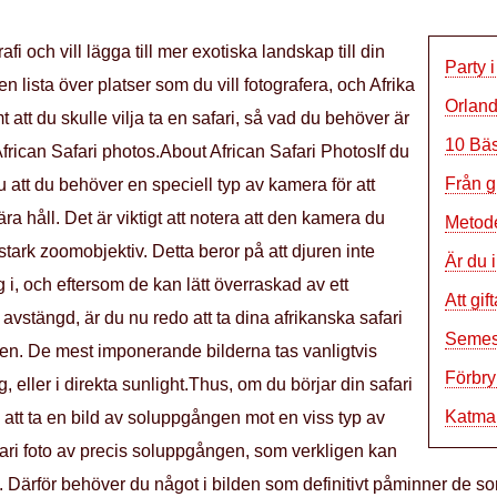
rafi och vill lägga till mer exotiska landskap till din
Party
 en lista över platser som du vill fotografera, och Afrika
Orland
 att du skulle vilja ta en safari, så vad du behöver är
10 Bäs
frican Safari photos.About African Safari PhotosIf du
Från g
du att du behöver en speciell typ av kamera för att
a håll. Det är viktigt att notera att den kamera du
Metoder
stark zoomobjektiv. Detta beror på att djuren inte
Är du 
i, och eftersom de kan lätt överraskad av ett
Att gi
 avstängd, är du nu redo att ta dina afrikanska safari
Semest
gen. De mest imponerande bilderna tas vanligtvis
Förbry
eller i direkta sunlight.Thus, om du börjar din safari
Katman
att ta en bild av soluppgången mot en viss typ av
ari foto av precis soluppgången, som verkligen kan
ärför behöver du något i bilden som definitivt påminner de som t