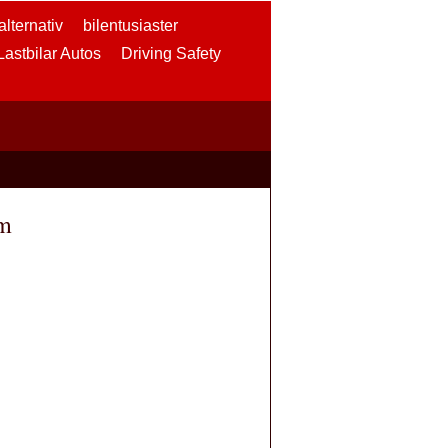
lternativ
bilentusiaster
 Lastbilar Autos
Driving Safety
öm