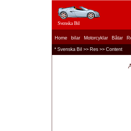
Svenska Bil
Home
bilar
Motorcyklar
Båtar
R
*
Svenska Bil
>>
Res
>> Content
A