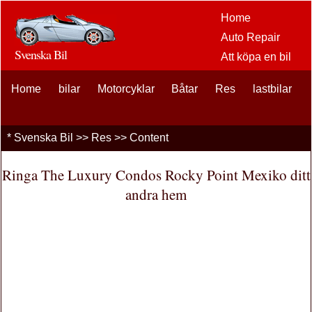
Home
Auto Repair
Svenska Bil
Att köpa en bil
Bil
Home
bilar
Motorcyklar
Båtar
Res
eftermarknaden
lastbilar
alternativ
bilentusiaster
*
Svenska Bil
>>
Res
>> Content
Bilförsäkring
Bil Lån
Ringa The Luxury Condos Rocky Point Mexiko ditt
Finansiering
andra hem
bil underhåll
Bilar , Lastbilar
Autos
Driving Safety
bränslen
Att sälja en bil