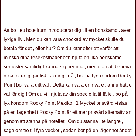
Att bo i ett hotellrum introducerar dig till en bortskämd , även
lyxiga liv . Men du kan vara chockad av mycket skulle du
betala för det , eller hur? Om du letar efter ett varför att
minska dina resekostnader och njuta en lika bortskämd
semester samtidigt känna sig hemma , men utan att behöva
oroa fot en gigantisk räkning , då , bor på lyx kondom Rocky
Point bör vara ditt val . Detta kan vara en nyare , ännu bättre
val för dig ! Om du vill njuta av din speciella tillfälle , bo på
lyx kondom Rocky Point Mexiko . 1 Mycket prisvärd vistas
på en lägenhet i Rocky Point är ett mer prisvärt alternativ än
genom att stanna på hotellet . Om du stanna lite längre ,
säga om tre till fyra veckor , sedan bor på en lägenhet är det