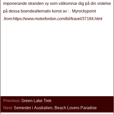
imponerande stranden vy som välkomnar dig på din vistelse
på dessa boendealternativ konst av : . Myrockypoint
.from:https://www.motorfordon.com/bil/travel/37184.html
Previous:
Green Lake Trek
Next:
Semester i Australien, Beach Lovers Paradise