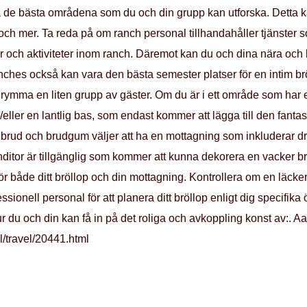
å de bästa områdena som du och din grupp kan utforska. Detta kan v
 och mer. Ta reda på om ranch personal tillhandahåller tjänster 
 och aktiviteter inom ranch. Däremot kan du och dina nära och kä
anches också kan vara den bästa semester platser för en intim br
tt rymma en liten grupp av gäster. Om du är i ett område som har 
ller en lantlig bas, som endast kommer att lägga till den fantas
 brud och brudgum väljer att ha en mottagning som inkluderar dri
ditor är tillgänglig som kommer att kunna dekorera en vacker brö
r både ditt bröllop och din mottagning. Kontrollera om en läck
ssionell personal för att planera ditt bröllop enligt dig specifik
hur du och din kan få in på det roliga och avkoppling konst av:. 
l/travel/20441.html