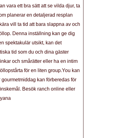
ara ett bra sätt att se vilda djur, ta
som planerar en detaljerad resplan
ra vill ta tid att bara slappna av och
öllop. Denna inställning kan ge dig
en spektakulär utsikt, kan det
tiska tid som du och dina gäster
nkar och smårätter eller ha en intim
llopstårta för en liten group.You kan
er gourmetmiddag kan förberedas för
a önskemål. Besök ranch online eller
Aayana