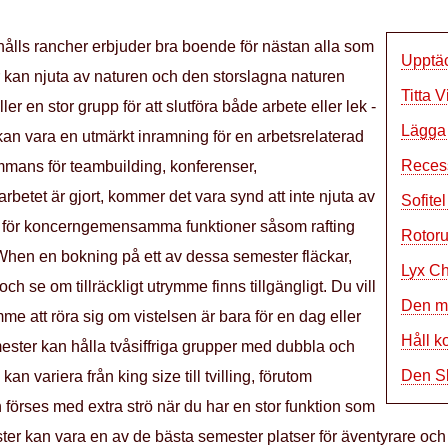
hålls rancher erbjuder bra boende för nästan alla som
Upptä
ar kan njuta av naturen och den storslagna naturen
Titta 
er en stor grupp för att slutföra både arbete eller lek -
Lägga 
kan vara en utmärkt inramning för en arbetsrelaterad
Recess
sammans för teambuilding, konferenser,
betet är gjort, kommer det vara synd att inte njuta av
Sofite
eter för koncerngemensamma funktioner såsom rafting
Rotor
.When en bokning på ett av dessa semester fläckar,
Lyx Ch
och se om tillräckligt utrymme finns tillgängligt. Du vill
Den m
rymme att röra sig om vistelsen är bara för en dag eller
Håll k
ester kan hålla tvåsiffriga grupper med dubbla och
Den S
n variera från king size till tvilling, förutom
förses med extra strö när du har en stor funktion som
er kan vara en av de bästa semester platser för äventyrare och