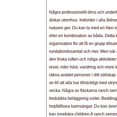
Några professionellt drivs och under
älskar utomhus. Individer i alla åldr
naturen ger. Du kan ta med en liten ell
eller en kombination av båda. Detta 
organisation för att få en grupp till
rundabordssamtal och mer. Men när ar
den friska luften och roliga aktivit
resor, rider häst, vandring och more
räkna antalet personer i ditt sällskap 
se till att alla har tillräckligt med ut
vecka. Några av fläckarna ranch sem
tredubbla beläggning sviter. Bedding ka
hopfällbara barnsängar. Du kan även 
kan innebära children.A ranch semest