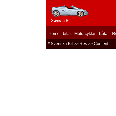
Svenska Bil
Home
bilar
Motorcyklar
Båtar
R
*
Svenska Bil
>>
Res
>> Content