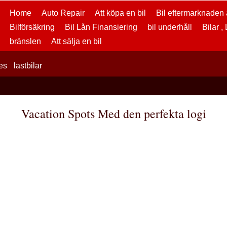
Home
Auto Repair
Att köpa en bil
Bil eftermarknaden a
Bilförsäkring
Bil Lån Finansiering
bil underhåll
Bilar ,
bränslen
Att sälja en bil
es
lastbilar
Vacation Spots Med den perfekta logi