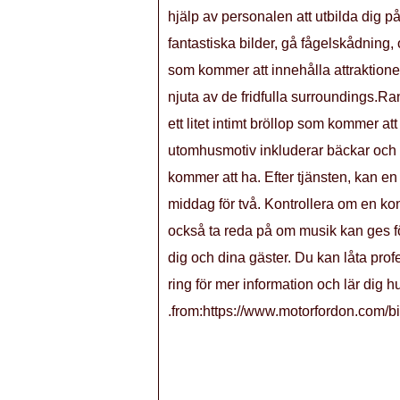
hjälp av personalen att utbilda dig p
fantastiska bilder, gå fågelskådning,
som kommer att innehålla attraktioner
njuta av de fridfulla surroundings.R
ett litet intimt bröllop som kommer a
utomhusmotiv inkluderar bäckar och /e
kommer att ha. Efter tjänsten, kan en
middag för två. Kontrollera om en kon
också ta reda på om musik kan ges fö
dig och dina gäster. Du kan låta profe
ring för mer information och lär dig 
.from:https://www.motorfordon.com/bi