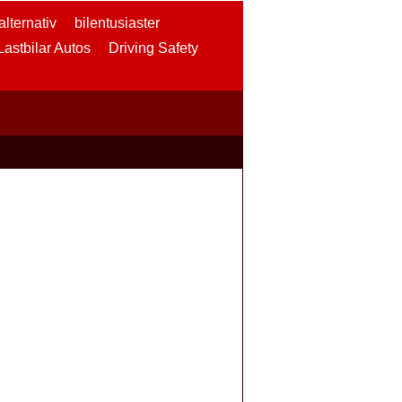
lternativ
bilentusiaster
 Lastbilar Autos
Driving Safety