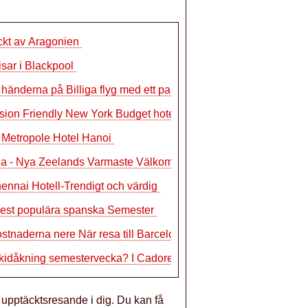
ckt av Aragonien
Visar i Blackpool
händerna på Billiga flyg med ett par
ion Friendly New York Budget hotell
l Metropole Hotel Hanoi
ua - Nya Zeelands Varmaste Välkommen
ennai Hotell-Trendigt och värdig
est populära spanska Semester
ostnaderna nere När resa till Barcelo
kidåkning semestervecka? I Cadore!
 upptäcktsresande i dig. Du kan få