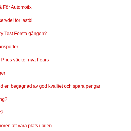
Gå För Automotix
rvdel för lastbil
ry Test Första gången?
ansporter
 Prius väcker nya Fears
ger
ed en begagnad av god kvalitet och spara pengar
ing?
t?
hören att vara plats i bilen