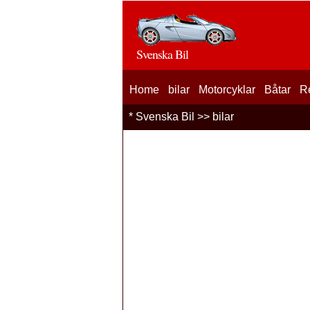
Svenska Bil
Home
bilar
Motorcyklar
Båtar
R
*
Svenska Bil
>>
bilar