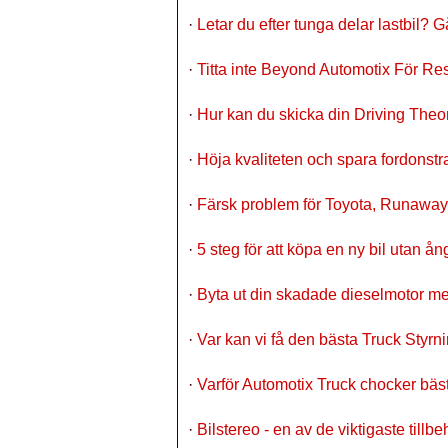
·
Letar du efter tunga delar lastbil? 
·
Titta inte Beyond Automotix För Rese
·
Hur kan du skicka din Driving Theo
·
Höja kvaliteten och spara fordonstr
·
Färsk problem för Toyota, Runaway
·
5 steg för att köpa en ny bil utan ån
·
Byta ut din skadade dieselmotor m
·
Var kan vi få den bästa Truck Styrn
·
Varför Automotix Truck chocker bäs
·
Bilstereo - en av de viktigaste tillbe