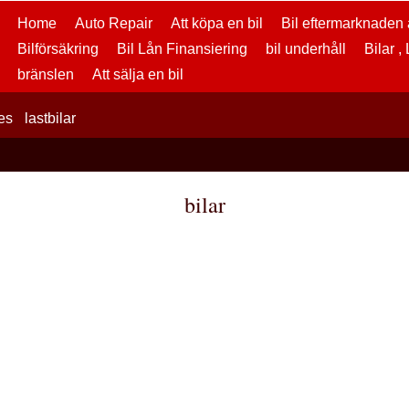
Home
Auto Repair
Att köpa en bil
Bil eftermarknaden a
Bilförsäkring
Bil Lån Finansiering
bil underhåll
Bilar ,
bränslen
Att sälja en bil
es
lastbilar
bilar