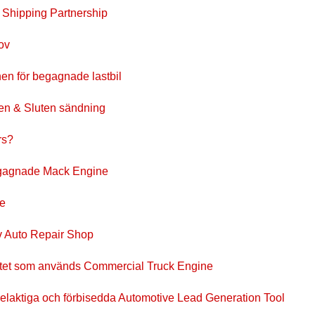
o Shipping Partnership
ov
nen för begagnade lastbil
en & Sluten sändning
rs?
begagnade Mack Engine
ce
av Auto Repair Shop
valitet som används Commercial Truck Engine
delaktiga och förbisedda Automotive Lead Generation Tool