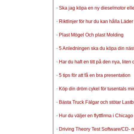
·
Ska jag köpa en ny dieselmotor ell
·
Riktlinjer för hur du kan hålla Läde
·
Plast Mögel Och plast Molding
·
5 Anledningen ska du köpa din nästa
·
Har du haft en titt på den nya, lite
·
5 tips för att få en bra presentation
·
Köp din dröm cykel för tusentals mi
·
Bästa Truck Fälgar och stötar Lastbi
·
Hur du väljer en flyttfirma i Chicago
·
Driving Theory Test Software/CD- m