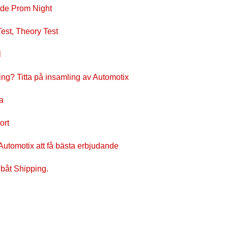
tade Prom Night
st, Theory Test
l
ering? Titta på insamling av Automotix
ka
ort
utomotix att få bästa erbjudande
 båt Shipping.