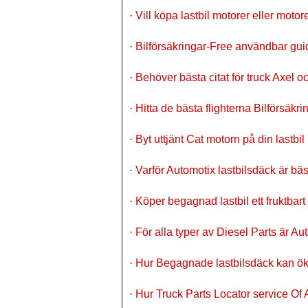
·
Vill köpa lastbil motorer eller motor
·
Bilförsäkringar-Free användbar guid
·
Behöver bästa citat för truck Axel o
·
Hitta de bästa flighterna Bilförsäkr
·
Byt uttjänt Cat motorn på din last
·
Varför Automotix lastbilsdäck är bä
·
Köper begagnad lastbil ett fruktbart 
·
För alla typer av Diesel Parts är A
·
Hur Begagnade lastbilsdäck kan öka
·
Hur Truck Parts Locator service Of