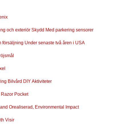
enix
ing och exteriör Skydd Med parkering sensorer
försäljning Under senaste två åren i USA
röjsmål
xel
ng Bilvård DIY Aktiviteter
r Razor Pocket
ibland Orealiserad, Environmental Impact
h Visir