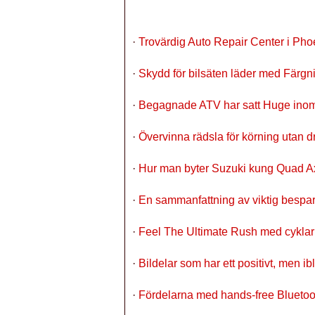
·
Trovärdig Auto Repair Center i Pho
·
Skydd för bilsäten läder med Färgn
·
Begagnade ATV har satt Huge inom 
·
Övervinna rädsla för körning utan d
·
Hur man byter Suzuki kung Quad A
·
En sammanfattning av viktig bespari
·
Feel The Ultimate Rush med cykla
·
Bildelar som har ett positivt, men 
·
Fördelarna med hands-free Bluetoot