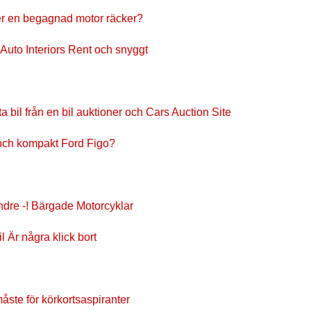
er en begagnad motor räcker?
r Auto Interiors Rent och snyggt
 bil från en bil auktioner och Cars Auction Site
n och kompakt Ford Figo?
ndre -! Bärgade Motorcyklar
l Är några klick bort
åste för körkortsaspiranter