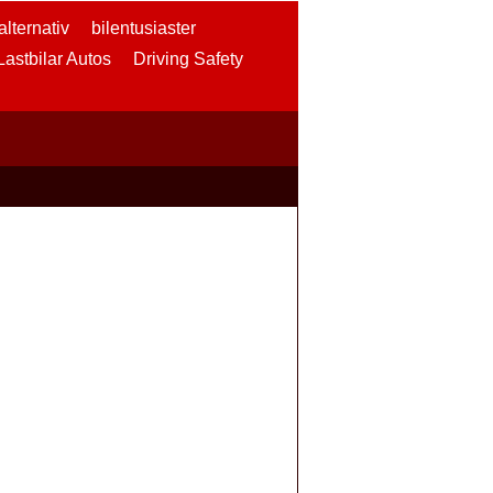
lternativ
bilentusiaster
 Lastbilar Autos
Driving Safety