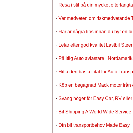
·
Resa i stil på din mycket efterläng
·
Var medveten om riskmedvetande Te
·
Här är några tips innan du hyr en bi
·
Letar efter god kvalitet Lastbil Ste
·
Pålitlig Auto avlastare i Nordameri
·
Hitta den bästa citat för Auto Transp
·
Köp en begagnad Mack motor från A
·
Sväng höger för Easy Car, RV eller
·
Bil Shipping A World Wide Service
·
Din bil transportbehov Made Easy