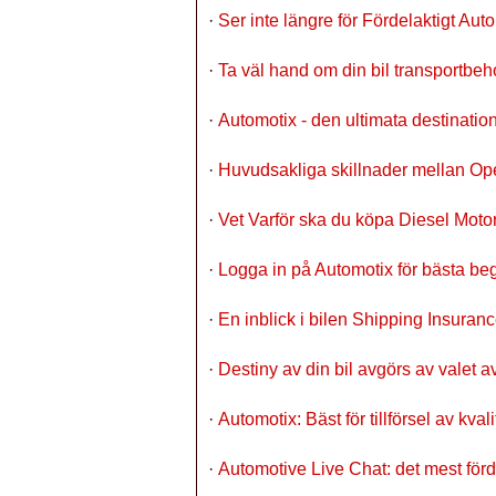
·
Ser inte längre för Fördelaktigt Aut
·
Ta väl hand om din bil transportbeh
·
Automotix - den ultimata destinatio
·
Huvudsakliga skillnader mellan Op
·
Vet Varför ska du köpa Diesel Moto
·
Logga in på Automotix för bästa 
·
En inblick i bilen Shipping Insuran
·
Destiny av din bil avgörs av valet 
·
Automotix: Bäst för tillförsel av k
·
Automotive Live Chat: det mest för