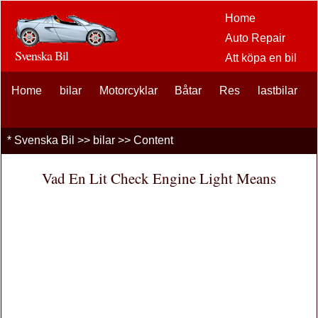
Home
Auto Repair
Svenska Bil
Att köpa en bil
Bil
Home
bilar
Motorcyklar
Båtar
Res
eftermarknaden
lastbilar
alternativ
bilentusiaster
*
Svenska Bil
>>
bilar
>> Content
Bilförsäkring
Bil Lån
Vad En Lit Check Engine Light Means
Finansiering
bil underhåll
Bilar , Lastbilar
Autos
Driving Safety
bränslen
Att sälja en bil