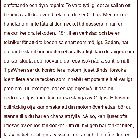
omfattande och dyra repairs.To vara tydlig, det är sällan ett
behov av att dra över direkt när du ser CI ljus. Men om det
handlar om, inte låta alltför mycket tid passera innan en
mekaniker dra felkoden. Kör till en verkstad och be en
tekniker för att dra koden så snart som möjligt. Sedan, när
du har bestämt om problemet är allvarligt, kan du avgöra om
du kan skjuta upp nödvändiga repairs.A några sunt förnuft
TipsWhen ser du kontrollera motorn ljuset tänds, försöka
identifiera andra tecken som innebär ett potentiellt allvarligt
problem. Till exempel bör en låg oljenivå utlösa en
dedikerad ljus, men kan också stänga av CI ljus. Eftersom
otillräcklig olja kan orsaka att din motorn överhettas, bör du
stanna tills du har en chans att fylla it.Also, kan ljuset ofta
utlösas av en lös tanklocket. Om du nyligen har tankat bilen,
ta av locket för att göra vissa att det är tight.If du åter kör en