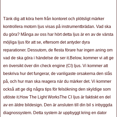
Tänk dig att köra hem från kontoret och plötsligt märker
kontrollera motorn ljus visas på instrumentbrädan. Vad ska
du göra? Många av oss har hört detta ljus är en av de värsta
möjliga ljus för att se, eftersom det antyder dyra
reparationer. Dessutom, de flesta förare har ingen aning om
vad de ska göra i händelse de ser it.Below, kommer vi att ge
en översikt över din check engine (CI) ljus. Vi kommer att
beskriva hur det fungerar, de vanligaste orsakerna den slås
på, och hur man ska reagera när du märker det. Vi kommer
också att ge dig några tips för felsökning den skyldige som
utlöste it.How The Light WorksThe CI ljus är faktiskt en del
av en äldre bildesign. Den är ansluten till din bil s inbyggda
diagnossystem. Detta system är uppbyggt kring en dator