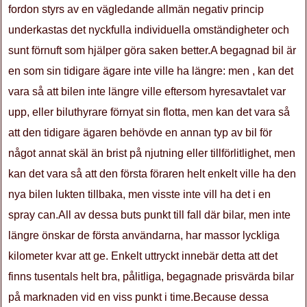
fordon styrs av en vägledande allmän negativ princip
underkastas det nyckfulla individuella omständigheter och
sunt förnuft som hjälper göra saken better.A begagnad bil är
en som sin tidigare ägare inte ville ha längre: men , kan det
vara så att bilen inte längre ville eftersom hyresavtalet var
upp, eller biluthyrare förnyat sin flotta, men kan det vara så
att den tidigare ägaren behövde en annan typ av bil för
något annat skäl än brist på njutning eller tillförlitlighet, men
kan det vara så att den första föraren helt enkelt ville ha den
nya bilen lukten tillbaka, men visste inte vill ha det i en
spray can.All av dessa buts punkt till fall där bilar, men inte
längre önskar de första användarna, har massor lyckliga
kilometer kvar att ge. Enkelt uttryckt innebär detta att det
finns tusentals helt bra, pålitliga, begagnade prisvärda bilar
på marknaden vid en viss punkt i time.Because dessa