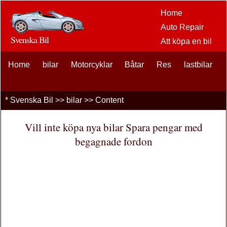
Home
Auto Repair
Svenska Bil
Att köpa en bil
Bil
Home
bilar
Motorcyklar
Båtar
Res
eftermarknaden
lastbilar
alternativ
bilentusiaster
*
Svenska Bil
>>
bilar
>> Content
Bilförsäkring
Bil Lån
Vill inte köpa nya bilar Spara pengar med
Finansiering
begagnade fordon
bil underhåll
Bilar , Lastbilar
Autos
Driving Safety
bränslen
Att sälja en bil