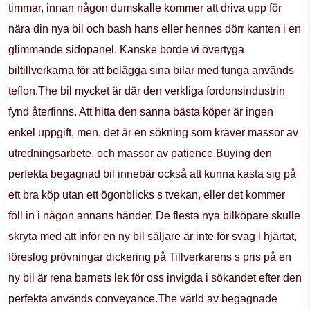
timmar, innan någon dumskalle kommer att driva upp för
nära din nya bil och bash hans eller hennes dörr kanten i en
glimmande sidopanel. Kanske borde vi övertyga
biltillverkarna för att belägga sina bilar med tunga används
teflon.The bil mycket är där den verkliga fordonsindustrin
fynd återfinns. Att hitta den sanna bästa köper är ingen
enkel uppgift, men, det är en sökning som kräver massor av
utredningsarbete, och massor av patience.Buying den
perfekta begagnad bil innebär också att kunna kasta sig på
ett bra köp utan ett ögonblicks s tvekan, eller det kommer
föll in i någon annans händer. De flesta nya bilköpare skulle
skryta med att inför en ny bil säljare är inte för svag i hjärtat,
föreslog prövningar dickering på Tillverkarens s pris på en
ny bil är rena barnets lek för oss invigda i sökandet efter den
perfekta används conveyance.The värld av begagnade