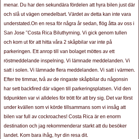
menar. Du har den sekundära fördelen att hyra bilen just där
och slå ut vägen omedelbart. Värdet av detta kan inte vara
understated.On en resa för några år sedan, flög åtta av oss i
San Jose "Costa Rica Biluthyrning. Vi gick genom tullen
och kom ut för att hitta våra 2 skåpbilar var inte på
parkeringen. Ett anrop till van bolaget möttes av ett
röstmeddelande inspelning. Vi lämnade meddelanden. Vi
satt i solen. Vi lämnade flera meddelanden. Vi satt i värmen.
Efter tre timmar, två av de ringaste skåpbilar du någonsin
har sett backfired där vägen till parkeringsplatsen. Vid den
tidpunkten var vi alldeles för trött för att bry sig. Det var först
under kvällen som vi körde tillsammans som vi insåg att
bilen var full av cockroaches! Costa Rica är en enorm
destination och jag rekommenderar starkt att du besöker
landet. Kom bara ihåg, hyr din resa dit.