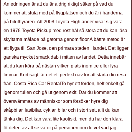
Anledningen är att du är aldrig riktigt säker på vad du
kommer att sluta med på flygplatsen och du är i händerna
på biluthyraren. Att 2008 Toyota Highlander visar sig vara
en 1978 Toyota Pickup med rost hål så stora att du kan läsa
skyltarna målade på gatorna genom floor.A bättre metod är
att flyga till San Jose, den primära staden i landet. Det ligger
ganska mycket smack dab i mitten av landet. Detta innebär
att du kan köra på nästan vilken plats inom tre eller fyra
timmar. Kort sagt, är det ett perfekt nav för att starta din resa
från. Costa Rica Car RentalTo hyr ett fordon, helt enkelt gå
igenom tullen och gå ut genom exit. Där du kommer att
översvämmas av människor som försöker hyra dig
skåpbilar, lastbilar, cyklar, bilar och i stort sett allt du kan
tänka dig. Det kan vara lite kaotiskt, men du har den klara
fördelen av att se varor på personen om du vet vad jag