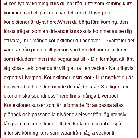
vilken typ av körning kurs du har råd. Eftersom körning kurs
kommer med ett pris och när det kom till Liverpool,
körlektioner är dyra here.When du börja lära körning, den
första frågan som en drivande kurs skola kommer att be dig
att vara, "hur många körlektioner du behöver. " Svaret för det
varierar från person till person samt en del andra faktorer
som inkluderar men inte begränsat till: • Din förmåga att lära
sig köra • Lektioner du är villig att ta i en vecka • Naturligtvis
expertis Liverpool Körlektioner instruktör • Hur mycket du är
motiverad och det förtroende du måste lära • Slutligen, din
ekonomiska soundnessThere finns många Liverpool
Körlektioner kurser som är utformade för att passa allas
plånbok och passar alla nivåer av elever från lågintensiv
långsamma körlektioner till den korta och snabba -spår
intensiv körning kurs som varar från några veckor till