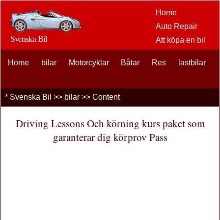
Home
Auto Repair
Svenska Bil
Att köpa en bil
Bil
Home
bilar
Motorcyklar
Båtar
Res
eftermarknaden
lastbilar
alternativ
bilentusiaster
*
Svenska Bil
>>
bilar
>> Content
Bilförsäkring
Bil Lån
Driving Lessons Och körning kurs paket som
Finansiering
garanterar dig körprov Pass
bil underhåll
Bilar , Lastbilar
Autos
Driving Safety
bränslen
Att sälja en bil