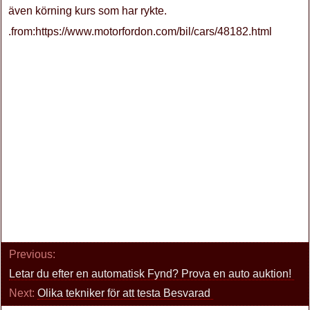
även körning kurs som har rykte.
.from:https://www.motorfordon.com/bil/cars/48182.html
Previous:
Letar du efter en automatisk Fynd? Prova en auto auktion!
Next:
Olika tekniker för att testa Besvarad