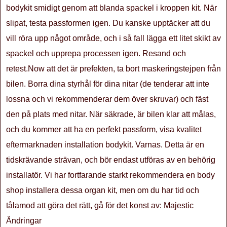
bodykit smidigt genom att blanda spackel i kroppen kit. När
slipat, testa passformen igen. Du kanske upptäcker att du
vill röra upp något område, och i så fall lägga ett litet skikt av
spackel och upprepa processen igen. Resand och
retest.Now att det är prefekten, ta bort maskeringstejpen från
bilen. Borra dina styrhål för dina nitar (de tenderar att inte
lossna och vi rekommenderar dem över skruvar) och fäst
den på plats med nitar. När säkrade, är bilen klar att målas,
och du kommer att ha en perfekt passform, visa kvalitet
eftermarknaden installation bodykit. Varnas. Detta är en
tidskrävande strävan, och bör endast utföras av en behörig
installatör. Vi har fortfarande starkt rekommendera en body
shop installera dessa organ kit, men om du har tid och
tålamod att göra det rätt, gå för det konst av: Majestic
Ändringar