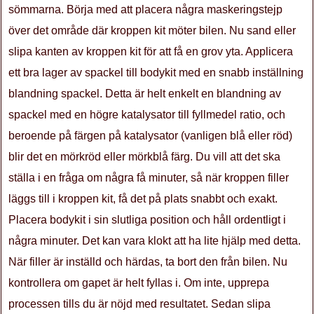
sömmarna. Börja med att placera några maskeringstejp
över det område där kroppen kit möter bilen. Nu sand eller
slipa kanten av kroppen kit för att få en grov yta. Applicera
ett bra lager av spackel till bodykit med en snabb inställning
blandning spackel. Detta är helt enkelt en blandning av
spackel med en högre katalysator till fyllmedel ratio, och
beroende på färgen på katalysator (vanligen blå eller röd)
blir det en mörkröd eller mörkblå färg. Du vill att det ska
ställa i en fråga om några få minuter, så när kroppen filler
läggs till i kroppen kit, få det på plats snabbt och exakt.
Placera bodykit i sin slutliga position och håll ordentligt i
några minuter. Det kan vara klokt att ha lite hjälp med detta.
När filler är inställd och härdas, ta bort den från bilen. Nu
kontrollera om gapet är helt fyllas i. Om inte, upprepa
processen tills du är nöjd med resultatet. Sedan slipa