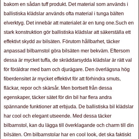
bakom en sådan tuff produkt. Det material som används i
ballistiska klädslar används ofta material i tunga bälten
elverktyg. Det innebär att materialet är en tung one.Such en
stark konstruktion gör ballistiska klädslar att säkerställa ett
effektivt skydd av bilsäten. Förutom hållbarhet, täcker
anpassad bilbarnstol göra bilsäten mer bekväm. Eftersom
dessa är mycket tuffa, de skräddarsydda klädslar är rätt val
för föräldrar med barn och djurägare. Den överlägsna hög
fiberdensitet är mycket effektivt för att förhindra smuts,
fläckar, repor och skärsår. Men bortsett från dessa
egenskaper, täcker sätet för din bil har flera andra
spännande funktioner att erbjuda. De ballistiska bil klädslar
har cool och elegant utseende. Med dessa täcker
bilbarnstol, kan du lägga till överklagande och charm till din
bilsäten. Om bilbarnstolar har en cool look, det ska faktiskt